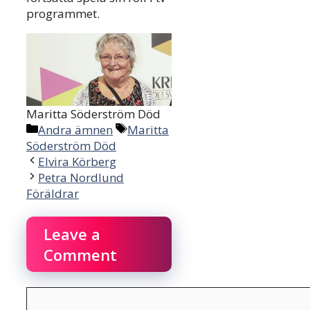
programmet.
Maritta Söderström Död
Categories
Tags
Andra ämnen
Maritta
Söderström Död
Elvira Körberg
Petra Nordlund
Föräldrar
Leave a
Comment
Comment