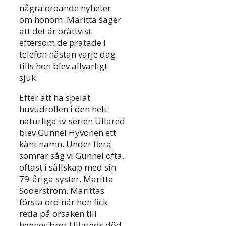
några oroande nyheter
om honom. Maritta säger
att det är orättvist
eftersom de pratade i
telefon nästan varje dag
tills hon blev allvarligt
sjuk.
Efter att ha spelat
huvudrollen i den helt
naturliga tv-serien Ullared
blev Gunnel Hyvönen ett
känt namn. Under flera
somrar såg vi Gunnel ofta,
oftast i sällskap med sin
79-åriga syster, Maritta
Söderström. Marittas
första ord när hon fick
reda på orsaken till
hennes bror Ullareds död