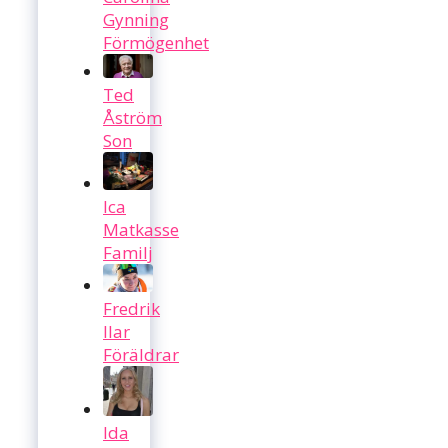
Gynning
Förmögenhet
Ted
Åström
Son
Ica
Matkasse
Familj
Fredrik
Ilar
Föräldrar
Ida