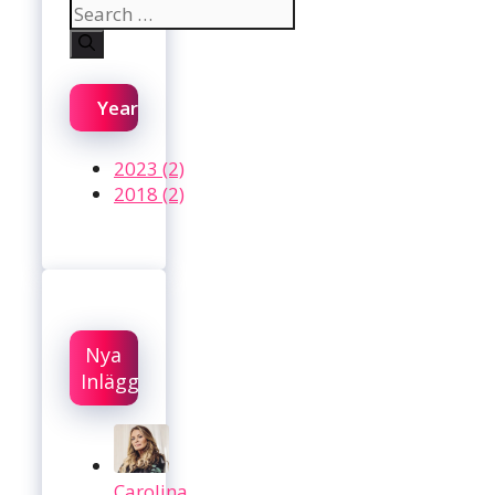
Search
for:
Year
2023 (2)
2018 (2)
Nya
Inlägg
Carolina