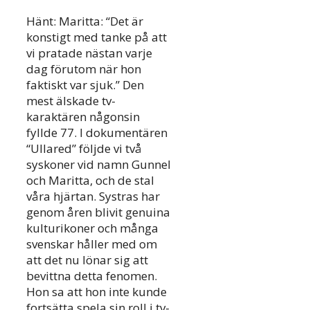
Hänt: Maritta: “Det är
konstigt med tanke på att
vi pratade nästan varje
dag förutom när hon
faktiskt var sjuk.” Den
mest älskade tv-
karaktären någonsin
fyllde 77. I dokumentären
“Ullared” följde vi två
syskoner vid namn Gunnel
och Maritta, och de stal
våra hjärtan. Systras har
genom åren blivit genuina
kulturikoner och många
svenskar håller med om
att det nu lönar sig att
bevittna detta fenomen.
Hon sa att hon inte kunde
fortsätta spela sin roll i tv-