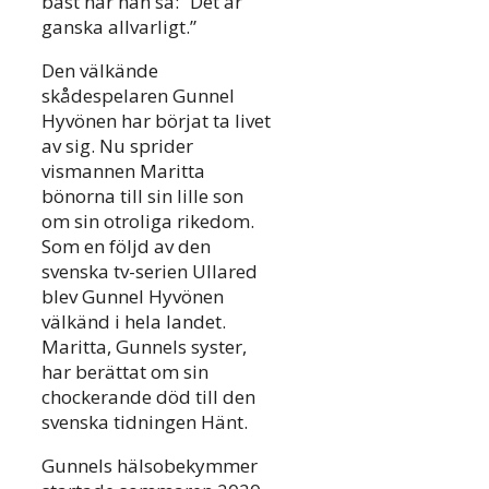
bäst när han sa: “Det är
ganska allvarligt.”
Den välkände
skådespelaren Gunnel
Hyvönen har börjat ta livet
av sig. Nu sprider
vismannen Maritta
bönorna till sin lille son
om sin otroliga rikedom.
Som en följd av den
svenska tv-serien Ullared
blev Gunnel Hyvönen
välkänd i hela landet.
Maritta, Gunnels syster,
har berättat om sin
chockerande död till den
svenska tidningen Hänt.
Gunnels hälsobekymmer