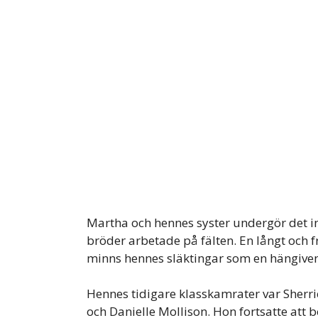
Martha och hennes syster undergör det int
bröder arbetade på fälten. En långt och fr
minns hennes släktingar som en hängive
Hennes tidigare klasskamrater var Sherrie,
och Danielle Mollison. Hon fortsatte att 