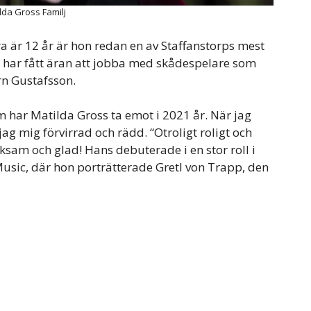
lda Gross Familj
ra är 12 år är hon redan en av Staffanstorps mest
 har fått äran att jobba med skådespelare som
rn Gustafsson.
har Matilda Gross ta emot i 2021 år. När jag
g mig förvirrad och rädd. “Otroligt roligt och
acksam och glad! Hans debuterade i en stor roll i
sic, där hon porträtterade Gretl von Trapp, den