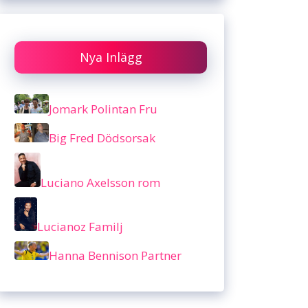
Nya Inlägg
Jomark Polintan Fru
Big Fred Dödsorsak
Luciano Axelsson rom
Lucianoz Familj
Hanna Bennison Partner