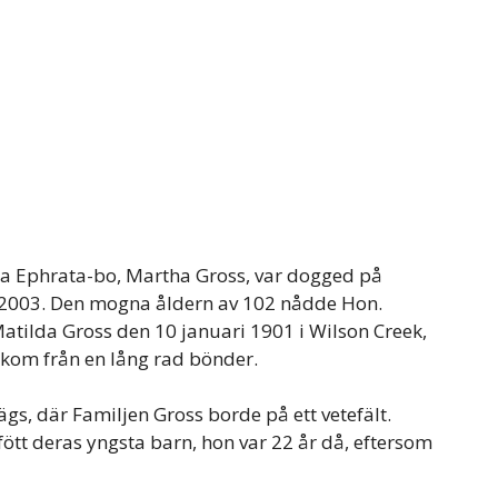
ta Ephrata-bo, Martha Gross, var dogged på
 2003. Den mogna åldern av 102 nådde Hon.
atilda Gross den 10 januari 1901 i Wilson Creek,
 kom från en lång rad bönder.
ägs, där Familjen Gross borde på ett vetefält.
fött deras yngsta barn, hon var 22 år då, eftersom