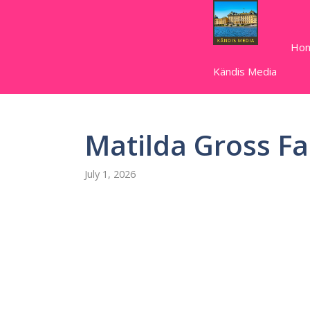
Skip
to
content
Ho
Kändis Media
Matilda Gross Fa
July 1, 2026