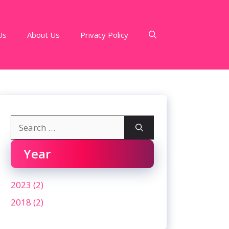
Us
About Us
Privacy Policy
Search
for:
Year
2023 (2)
2018 (2)