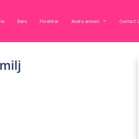
me
Barn
Föräldrar
Andra ämnen
Contact 
milj