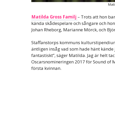
Mati
Matilda Gross Familj
– Trots att hon ba
kända skådespelare och sångare och hon
Johan Rheborg, Marianne Mörck, och Bjö
Staffanstorps kommuns kulturstipendium 
äntligen insåg vad som hade hänt kände ja
fantastiskt”, säger Matilda. Jag är helt t
Oscarsnomineringen 2017 för Sound of Mu
första kvinnan.