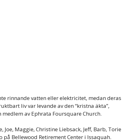
e rinnande vatten eller elektricitet, medan deras
uktbart liv var levande av den “kristna äkta”,
n medlem av Ephrata Foursquare Church.
 Joe, Maggie, Christine Liebsack, Jeff, Barb, Torie
bo på Bellewood Retirement Center i Issaquah.