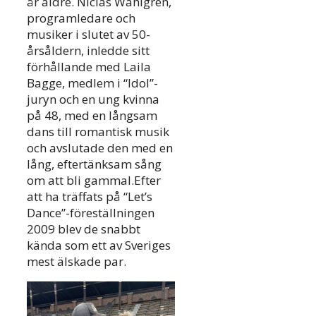
år äldre. Niclas Wahlgren,
programledare och
musiker i slutet av 50-
årsåldern, inledde sitt
förhållande med Laila
Bagge, medlem i “Idol”-
juryn och en ung kvinna
på 48, med en långsam
dans till romantisk musik
och avslutade den med en
lång, eftertänksam sång
om att bli gammal.Efter
att ha träffats på “Let’s
Dance”-föreställningen
2009 blev de snabbt
kända som ett av Sveriges
mest älskade par.