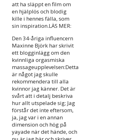
att ha släppt en film om
en hjälplös och blodig
kille i hennes fälla, som
sin inspiration.LÄS MER:
Den 34-åriga influencern
Maxinne Björk har skrivit
ett blogginlägg om den
kvinnliga orgasmiska
massageupplevelsen:Detta
är något jag skulle
rekommendera till alla
kvinnor jag känner. Det är
svårt att i detalj beskriva
hur allt utspelade sig; Jag
förstår det inte eftersom,
ja, jag var i en annan
dimension och hög på
yayade när det hände, och
nu är jag här och skriver