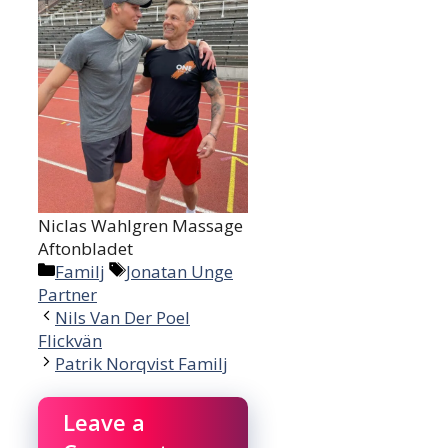
Niclas Wahlgren Massage
Aftonbladet
Categories
Tags
Familj
Jonatan Unge
Partner
Nils Van Der Poel
Flickvän
Patrik Norqvist Familj
Leave a