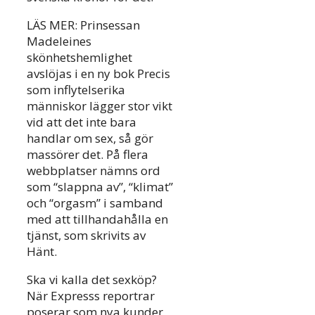
LÄS MER: Prinsessan
Madeleines
skönhetshemlighet
avslöjas i en ny bok Precis
som inflytelserika
människor lägger stor vikt
vid att det inte bara
handlar om sex, så gör
massörer det. På flera
webbplatser nämns ord
som “slappna av”, “klimat”
och “orgasm” i samband
med att tillhandahålla en
tjänst, som skrivits av
Hänt.
Ska vi kalla det sexköp?
När Expresss reportrar
poserar som nya kunder