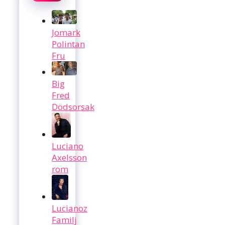
Jomark
Polintan
Fru
Big
Fred
Dödsorsak
Luciano
Axelsson
rom
Lucianoz
Familj