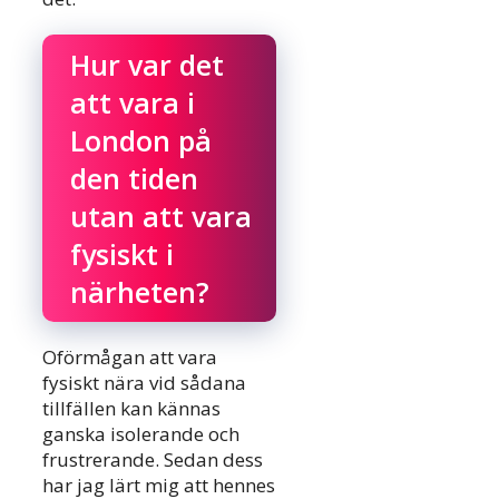
Hur var det
att vara i
London på
den tiden
utan att vara
fysiskt i
närheten?
Oförmågan att vara
fysiskt nära vid sådana
tillfällen kan kännas
ganska isolerande och
frustrerande. Sedan dess
har jag lärt mig att hennes