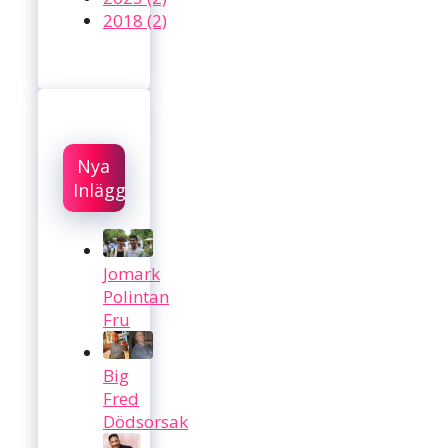
2018 (2)
Nya
Inlägg
Jomark
Polintan
Fru
Big
Fred
Dödsorsak