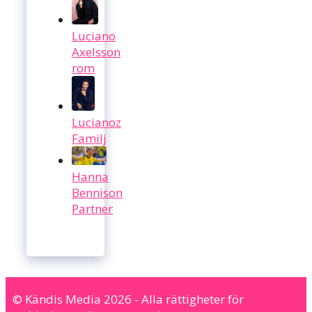
Luciano
Axelsson
rom
Lucianoz
Familj
Hanna
Bennison
Partner
© Kändis Media 2026 - Alla rättigheter för