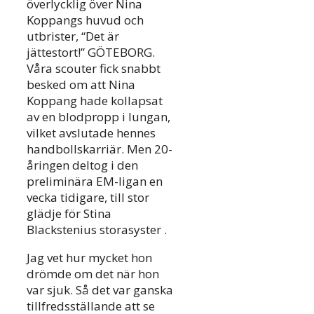
överlycklig över Nina
Koppangs huvud och
utbrister, “Det är
jättestort!” GÖTEBORG.
Våra scouter fick snabbt
besked om att Nina
Koppang hade kollapsat
av en blodpropp i lungan,
vilket avslutade hennes
handbollskarriär. Men 20-
åringen deltog i den
preliminära EM-ligan en
vecka tidigare, till stor
glädje för Stina
Blackstenius storasyster .
Jag vet hur mycket hon
drömde om det när hon
var sjuk. Så det var ganska
tillfredsställande att se