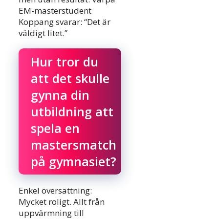
EM-masterstudent
Koppang svarar: “Det är
väldigt litet.”
Hur tror du
att det skulle
gynna din
utbildning att
spela en
mastersmatch
på gymnasiet?
Enkel översättning:
Mycket roligt. Allt från
uppvärmning till