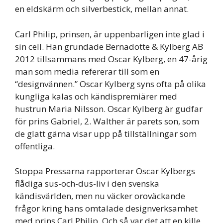
en eldskärm och silverbestick, mellan annat.
Carl Philip, prinsen, är uppenbarligen inte glad i
sin cell. Han grundade Bernadotte & Kylberg AB
2012 tillsammans med Oscar Kylberg, en 47-årig
man som media refererar till som en
“designvännen.” Oscar Kylberg syns ofta på olika
kungliga kalas och kändispremiärer med
hustrun Maria Nilsson. Oscar Kylberg är gudfar
för prins Gabriel, 2. Walther är parets son, som
de glatt gärna visar upp på tillställningar som
offentliga.
Stoppa Pressarna rapporterar Oscar Kylbergs
flådiga sus-och-dus-liv i den svenska
kändisvärlden, men nu väcker oroväckande
frågor kring hans omtalade designverksamhet
med prins Carl Philip. Och så var det att en kille