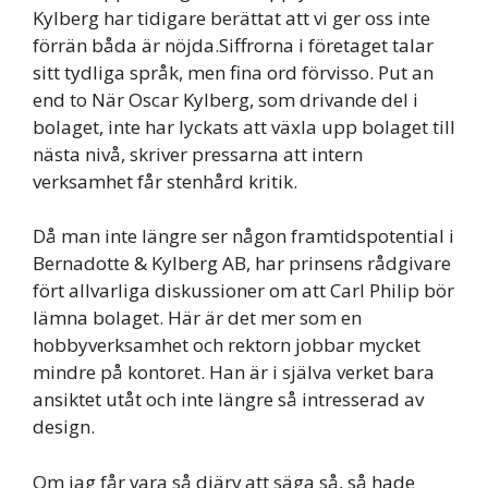
Kylberg har tidigare berättat att vi ger oss inte
förrän båda är nöjda.Siffrorna i företaget talar
sitt tydliga språk, men fina ord förvisso. Put an
end to När Oscar Kylberg, som drivande del i
bolaget, inte har lyckats att växla upp bolaget till
nästa nivå, skriver pressarna att intern
verksamhet får stenhård kritik.
Då man inte längre ser någon framtidspotential i
Bernadotte & Kylberg AB, har prinsens rådgivare
fört allvarliga diskussioner om att Carl Philip bör
lämna bolaget. Här är det mer som en
hobbyverksamhet och rektorn jobbar mycket
mindre på kontoret. Han är i själva verket bara
ansiktet utåt och inte längre så intresserad av
design.
Om jag får vara så djärv att säga så, så hade