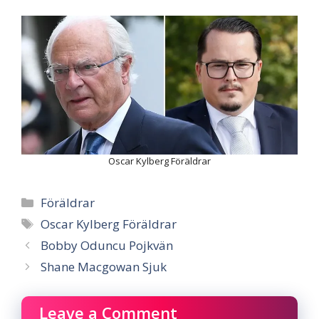
Oscar Kylberg Föräldrar
Categories
Föräldrar
Tags
Oscar Kylberg Föräldrar
Bobby Oduncu Pojkvän
Shane Macgowan Sjuk
Leave a Comment