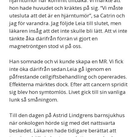
hjärntumör har kommit tillbaka. Vi märkte att
hon hade huvudet och kräktes på sig. “Vi måste
utesluta att det är en hjärntumör”, sa Catrin och
jag för varandra. Jag följde Leia till slutet, men
läkaren insåg att det inte skulle bli lätt. Att vi inte
tänkte åka därifrån förrän vi gjort en
magnetröntgen stod vi på oss.
Han somnade och vi kunde skapa en MR. Vi fick
inte öka därifrån sedan.Leia gå igenom en
påfrestande cellgiftsbehandling och opererades.
Effekterna märktes dock. Efter att cancern spridit
sig blev hon symtomlös. Livet gick till sin vanliga
lunk så småningom.
Till den dagen på Astrid Lindgrens barnsjukhus
när onkologen hörde sig med det nattsvarta
beskedet. Läkaren hade tidigare berättat att