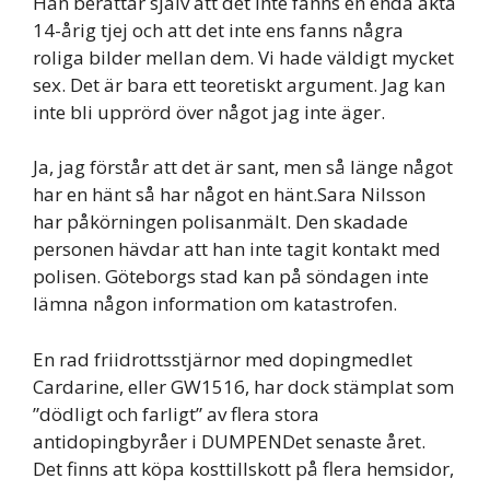
Han berättar själv att det inte fanns en enda äkta
14-årig tjej och att det inte ens fanns några
roliga bilder mellan dem. Vi hade väldigt mycket
sex. Det är bara ett teoretiskt argument. Jag kan
inte bli upprörd över något jag inte äger.
Ja, jag förstår att det är sant, men så länge något
har en hänt så har något en hänt.Sara Nilsson
har påkörningen polisanmält. Den skadade
personen hävdar att han inte tagit kontakt med
polisen. Göteborgs stad kan på söndagen inte
lämna någon information om katastrofen.
En rad friidrottsstjärnor med dopingmedlet
Cardarine, eller GW1516, har dock stämplat som
”dödligt och farligt” av flera stora
antidopingbyråer i DUMPENDet senaste året.
Det finns att köpa kosttillskott på flera hemsidor,