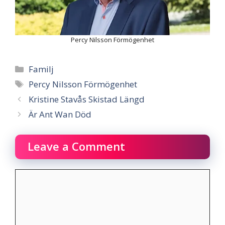
Percy Nilsson Förmögenhet
Categories
Familj
Tags
Percy Nilsson Förmögenhet
Kristine Stavås Skistad Längd
Är Ant Wan Död
Leave a Comment
Comment