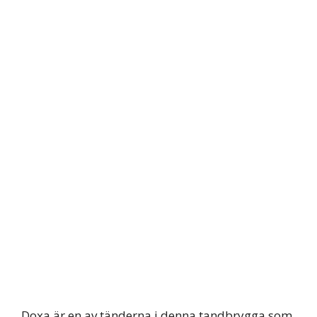
Doxa är en av tänderna i denna tandbrygga som