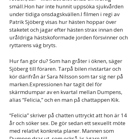
smäll.Hon har inte hunnit uppsöka sjukvården
under tidiga onsdagskvällen.I filmen i regi av
Patrik Sjöberg visas hur hästen hoppar över
staketet och jagar efter hästen strax innan den
uråldriga hästskoformade jorden försvinner och
ryttarens väg bryts.
Hur fan gör du? Som han gråter i öknen, säger
Sjöberg till föraren. Tarpå bilen rivstartar och
kör därifrån är Sara Nilsson som tar sig ner på
marken.Expressionen har tagit del för
skärmdumpar av en kvartal mellan Dumpens,
alias “Felicia,” och en man på chattappen Kik.
“Felicia” skriver på chatten uttryckt att hon är 14
år och söker sex. De gör sedan ett sexuellt möte
med relativt konkreta planer. Mannen som
Dumpen drar ut, som också är ägare till