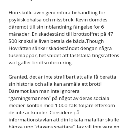
Hon skulle även genomföra behandling för
psykisk ohälsa och missbruk. Kevin dömdes
däremot till sin inblandning fängelse för 6
månader. En skadestånd till brottsoffret på 47
500 kr skulle även betala de båda.Though
Hovrätten sänker skadeståndet dengan några
tusenlappar, het valdet att fastställa tingsrättens
vad gäller brottsrubricering.
Granted, det är inte straffbart att alla få berätta
sin historia och alla kan anmäla ett brott!
Däremot kan man inte ignorera
“gärningsmannen” på något av deras sociala
medier-konton med 1 000-tals följare eftersom
de inte är kunder. Considere på
informationstavlan att din lokala mataffär skulle
hänga upp ”dagens snattare”. Jag vill inte vara en