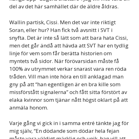
del av det här samhället där de äldre åldras.
Wallin partisk, Cissi. Men det var inte riktigt
Soran, eller hur? Han fick två avsnitt i SVT i
snyfta. Det är inte så lätt som att bara hata Cissi,
men det går ändå att hävda att SVT har en tydlig
linje för vem som får berätta historien om
myntets två sidor. När förövarsidan måste få
100% av utrymmet verkar snarast vara ren röda
tråden. Vill man inte höra en till anklagad man
gny på att “han egentligen är en bra kille som
missförstått signalerna” och fått sitta förstört av
elaka kvinnor som tjänar nått högst oklart på att
anmäla honom.
Varje gång vi gick in i samma entré tänkte jag för
mig själv, “En dödande som dödar hela fejan
måste vara väldigt märklig och unik, han vill att