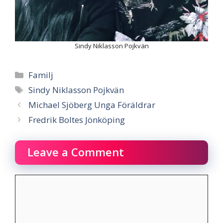
Sindy Niklasson Pojkvän
Categories
Familj
Tags
Sindy Niklasson Pojkvän
Michael Sjöberg Unga Föräldrar
Fredrik Boltes Jönköping
Leave a Comment
Comment