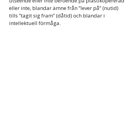
utseende eller inte beroende på plastikopererad
eller inte, blandar ämne från ”lever på” (nutid)
tills ”tagit sig fram” (dåtid) och blandar i
intellektuell förmåga.