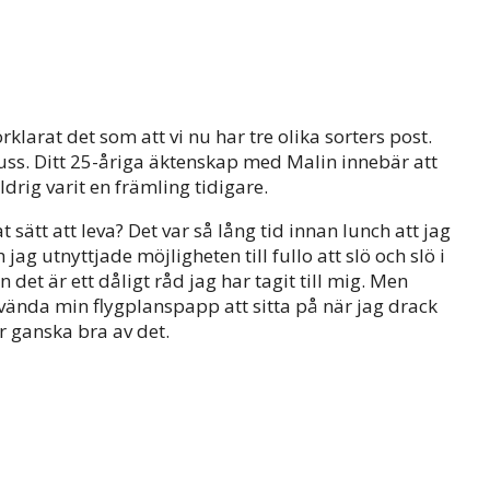
rklarat det som att vi nu har tre olika sorters post.
ss. Ditt 25-åriga äktenskap med Malin innebär att
ldrig varit en främling tidigare.
t sätt att leva? Det var så lång tid innan lunch att jag
ag utnyttjade möjligheten till fullo att slö och slö i
 det är ett dåligt råd jag har tagit till mig. Men
vända min flygplanspapp att sitta på när jag drack
r ganska bra av det.