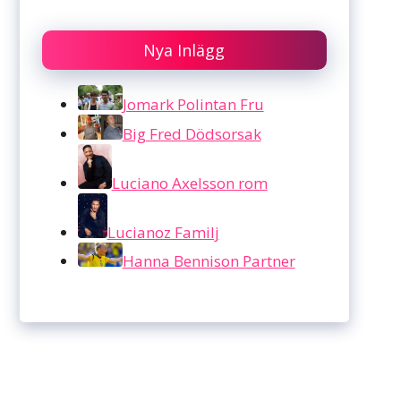
Nya Inlägg
Jomark Polintan Fru
Big Fred Dödsorsak
Luciano Axelsson rom
Lucianoz Familj
Hanna Bennison Partner