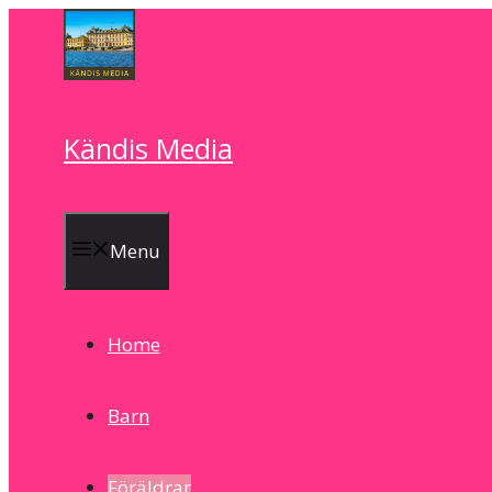
Skip
to
content
Kändis Media
Menu
Home
Barn
Föräldrar