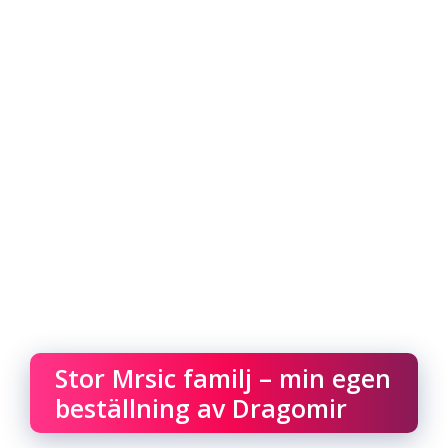
Stor Mrsic familj – min egen
beställning av Dragomir