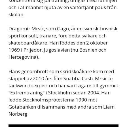
koncentrera sig på träning, umgås med familjen
och i allmänhet njuta av en välförtjänt paus från
skolan.
Dragomir Mrsic, som Gago, är en svensk-bosnisk
sportkonsult, tränare, före detta svikare och
skateboardåkare. Han föddes den 2 oktober
1969 i Prijedor, Jugoslavien (nu Bosnien och
Hercegovina).
Hans genombrott som skridskoåkare kom med
släppet av 2010 års film Snabba Cash. Mrsic är
taekwondoexpert och har varit ägare till gymmet
“Extremträning” i Stockholm sedan 2004. Han
ledde Stockholmsprotesterna 1990 mot
Gotabanken tillsammans med andra som Liam
Norberg.