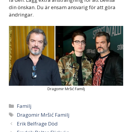
din önskan. Du är ensam ansvarig för att göra
ändringar.
Dragomir Mršić Familj
Categories
Familj
Tags
Dragomir Mršić Familj
Erik Belfrage Död