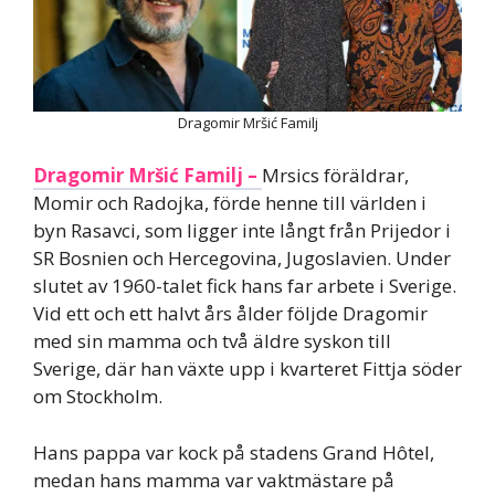
Dragomir Mršić Familj
Dragomir Mršić Familj –
Mrsics föräldrar,
Momir och Radojka, förde henne till världen i
byn Rasavci, som ligger inte långt från Prijedor i
SR Bosnien och Hercegovina, Jugoslavien. Under
slutet av 1960-talet fick hans far arbete i Sverige.
Vid ett och ett halvt års ålder följde Dragomir
med sin mamma och två äldre syskon till
Sverige, där han växte upp i kvarteret Fittja söder
om Stockholm.
Hans pappa var kock på stadens Grand Hôtel,
medan hans mamma var vaktmästare på