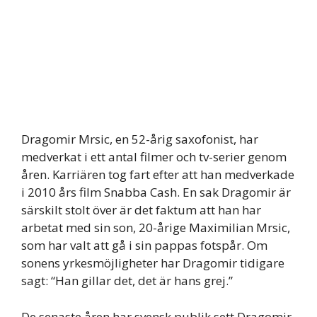
Dragomir Mrsic, en 52-årig saxofonist, har
medverkat i ett antal filmer och tv-serier genom
åren. Karriären tog fart efter att han medverkade
i 2010 års film Snabba Cash. En sak Dragomir är
särskilt stolt över är det faktum att han har
arbetat med sin son, 20-årige Maximilian Mrsic,
som har valt att gå i sin pappas fotspår. Om
sonens yrkesmöjligheter har Dragomir tidigare
sagt: “Han gillar det, det är hans grej.”
De senaste åren har svensk publik sett Dragomir