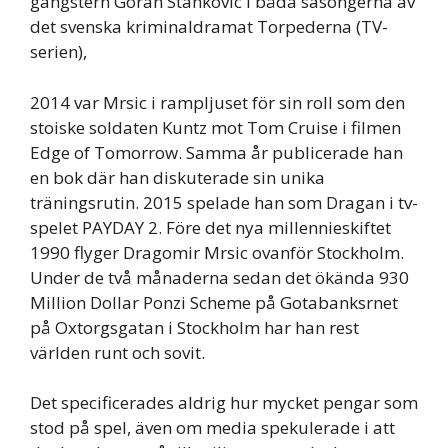
gangstern Goran Stankovic i båda säsongerna av
det svenska kriminaldramat Torpederna (TV-
serien),
2014 var Mrsic i rampljuset för sin roll som den
stoiske soldaten Kuntz mot Tom Cruise i filmen
Edge of Tomorrow. Samma år publicerade han
en bok där han diskuterade sin unika
träningsrutin. 2015 spelade han som Dragan i tv-
spelet PAYDAY 2. Före det nya millennieskiftet
1990 flyger Dragomir Mrsic ovanför Stockholm.
Under de två månaderna sedan det ökända 930
Million Dollar Ponzi Scheme på Gotabanksrnet
på Oxtorgsgatan i Stockholm har han rest
världen runt och sovit.
Det specificerades aldrig hur mycket pengar som
stod på spel, även om media spekulerade i att