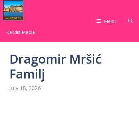
Skip
to
content
Menu
Kändis Media
Dragomir Mršić
Familj
July 18, 2026