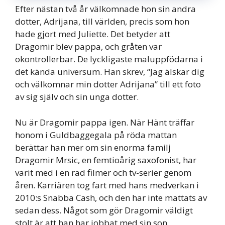
Efter nästan två år välkomnade hon sin andra
dotter, Adrijana, till världen, precis som hon
hade gjort med Juliette. Det betyder att
Dragomir blev pappa, och gråten var
okontrollerbar. De lyckligaste maluppfödarna i
det kända universum. Han skrev, “Jag älskar dig
och välkomnar min dotter Adrijana” till ett foto
av sig själv och sin unga dotter.
Nu är Dragomir pappa igen. När Hänt träffar
honom i Guldbaggegala på röda mattan
berättar han mer om sin enorma familj
Dragomir Mrsic, en femtioårig saxofonist, har
varit med i en rad filmer och tv-serier genom
åren. Karriären tog fart med hans medverkan i
2010:s Snabba Cash, och den har inte mattats av
sedan dess. Något som gör Dragomir väldigt
stolt är att han har jobbat med sin son