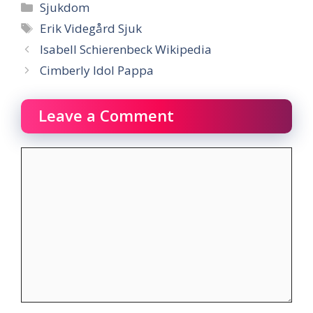
Categories
Sjukdom
Tags
Erik Videgård Sjuk
Isabell Schierenbeck Wikipedia
Cimberly Idol Pappa
Leave a Comment
Comment