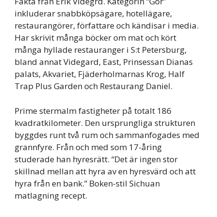
Fakta från Erik Videgrd. Kategorin “Gor”
inkluderar snabbköpsägare, hotellägare,
restaurangörer, författare och kändisar i media.
Har skrivit många böcker om mat och kört
många hyllade restauranger i S:t Petersburg,
bland annat Videgard, East, Prinsessan Dianas
palats, Akvariet, Fjäderholmarnas Krog, Half
Trap Plus Garden och Restaurang Daniel.
Prime stermalm fastigheter på totalt 186
kvadratkilometer. Den ursprungliga strukturen
byggdes runt två rum och sammanfogades med
grannfyre. Från och med som 17-åring
studerade han hyresrätt. “Det är ingen stor
skillnad mellan att hyra av en hyresvärd och att
hyra från en bank.” Boken-stil Sichuan
matlagning recept.