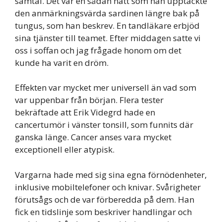
samtal. Det var en sådan natt som han upptäckte
den anmärkningsvärda sardinen längre bak på
tungus, som han beskrev. En tandläkare erbjöd
sina tjänster till teamet. Efter middagen satte vi
oss i soffan och jag frågade honom om det
kunde ha varit en dröm.
Effekten var mycket mer universell än vad som
var uppenbar från början. Flera tester
bekräftade att Erik Videgrd hade en
cancertumör i vänster tonsill, som funnits där
ganska länge. Cancer anses vara mycket
exceptionell eller atypisk.
Vargarna hade med sig sina egna förnödenheter,
inklusive mobiltelefoner och knivar. Svårigheter
förutsågs och de var förberedda på dem. Han
fick en tidslinje som beskriver handlingar och