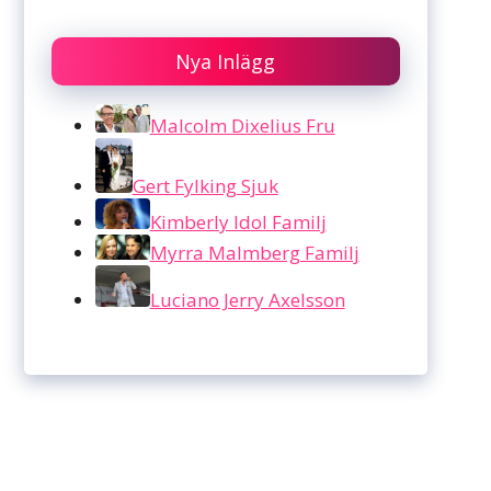
Nya Inlägg
Malcolm Dixelius Fru
Gert Fylking Sjuk
Kimberly Idol Familj
Myrra Malmberg Familj
Luciano Jerry Axelsson