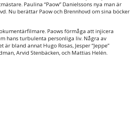
ktmästare. Paulina “Paow” Danielssons nya man är
hovd. Nu berättar Paow och Brennhovd om sina böcker
dokumentärfilmare. Paows förmåga att injicera
som hans turbulenta personliga liv. Några av
et är bland annat Hugo Rosas, Jesper “Jeppe”
dman, Arvid Stenbäcken, och Mattias Helén.