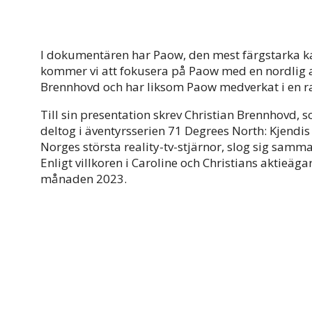
I dokumentären har Paow, den mest färgstarka ka
kommer vi att fokusera på Paow med en nordlig a
Brennhovd och har liksom Paow medverkat i en 
Till sin presentation skrev Christian Brennhovd, 
deltog i äventyrsserien 71 Degrees North: Kjendis
Norges största reality-tv-stjärnor, slog sig samman
Enligt villkoren i Caroline och Christians aktieäg
månaden 2023.