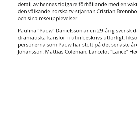
detalj av hennes tidigare förhållande med en va
den välkände norska tv-stjärnan Cristian Brenn
och sina reseupplevelser.
Paulina “Paow” Danielsson är en 29-årig svensk 
dramatiska känslor i rutin beskrivs utförligt, lik
personerna som Paow har stött på det senaste år
Johansson, Mattias Coleman, Lancelot “Lance” He