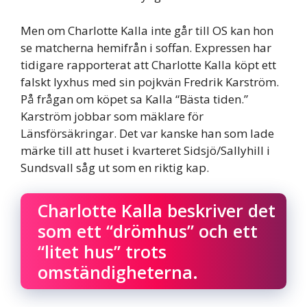
Men om Charlotte Kalla inte går till OS kan hon
se matcherna hemifrån i soffan. Expressen har
tidigare rapporterat att Charlotte Kalla köpt ett
falskt lyxhus med sin pojkvän Fredrik Karström.
På frågan om köpet sa Kalla “Bästa tiden.”
Karström jobbar som mäklare för
Länsförsäkringar. Det var kanske han som lade
märke till att huset i kvarteret Sidsjö/Sallyhill i
Sundsvall såg ut som en riktig kap.
Charlotte Kalla beskriver det
som ett “drömhus” och ett
“litet hus” trots
omständigheterna.