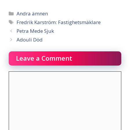
Categories
Andra ämnen
Tags
Fredrik Karström: Fastighetsmäklare
Petra Mede Sjuk
Adouli Död
Leave a Comment
Comment