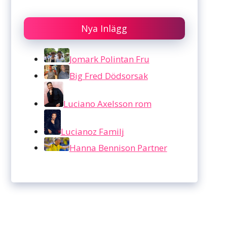
Nya Inlägg
Jomark Polintan Fru
Big Fred Dödsorsak
Luciano Axelsson rom
Lucianoz Familj
Hanna Bennison Partner