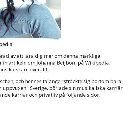
pedia
erad av att lära dig mer om denna märkliga
r in artikeln om Johanna Beijbom på Wikipedia.
sikälskare överallt.
chen, och hennes talanger sträckte sig bortom bara
h uppvuxen i Sverige, började sin musikaliska karriär
de karriär och privatliv på följande sidor.