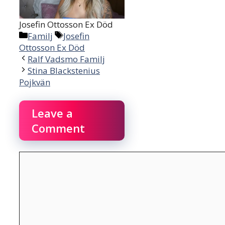
Josefin Ottosson Ex Död
Categories
Tags
Familj
Josefin
Ottosson Ex Död
Ralf Vadsmo Familj
Stina Blackstenius
Pojkvän
Leave a
Comment
Comment