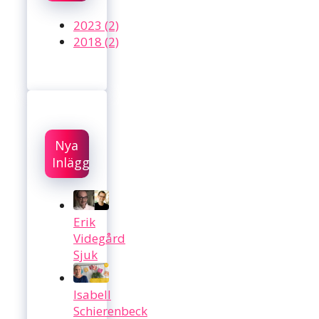
2023 (2)
2018 (2)
Nya
Inlägg
Erik
Videgård
Sjuk
Isabell
Schierenbeck