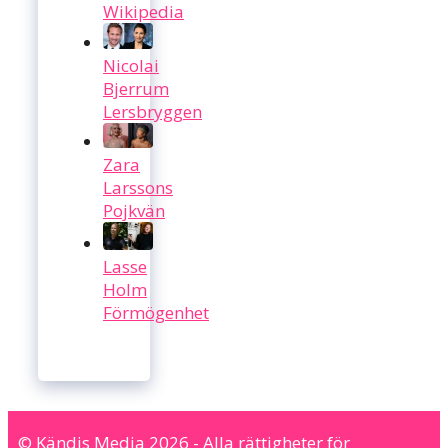
Wikipedia
Nicolai
Bjerrum
Lersbryggen
Zara
Larssons
Pojkvän
Lasse
Holm
Förmögenhet
© Kändis Media 2026 - Alla rättigheter för