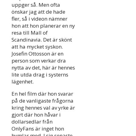
uppger så. Men ofta
önskar jag att de hade
fler, så i videon nämner
hon att hon planerar en ny
resa till Mall of
Scandinavia. Det är skönt
att ha mycket syskon.
Josefin Ottosson är en
person som verkar dra
nytta av det, här är hennes
lite utda drag i systerns
lägenhet.
En hel film där hon svarar
på de vanligaste frågorna
kring hennes val av yrke är
gjort där hon håvar i
dollarsedlar från
OnlyFans är inget hon
hymlar med. I sin senaste