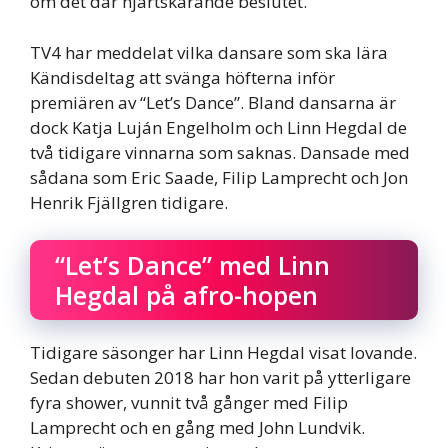
om det där hjärtskärande beslutet.
TV4 har meddelat vilka dansare som ska lära
Kändisdeltag att svänga höfterna inför
premiären av “Let’s Dance”. Bland dansarna är
dock Katja Luján Engelholm och Linn Hegdal de
två tidigare vinnarna som saknas. Dansade med
sådana som Eric Saade, Filip Lamprecht och Jon
Henrik Fjällgren tidigare.
“Let’s Dance” med Linn
Hegdal på afro-hopen
Tidigare säsonger har Linn Hegdal visat lovande.
Sedan debuten 2018 har hon varit på ytterligare
fyra shower, vunnit två gånger med Filip
Lamprecht och en gång med John Lundvik.