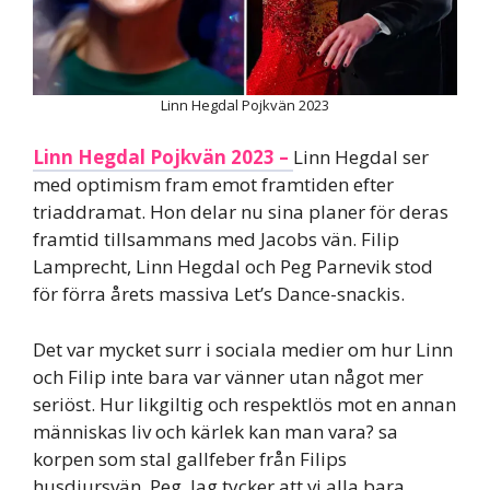
Linn Hegdal Pojkvän 2023
Linn Hegdal Pojkvän 2023 –
Linn Hegdal ser
med optimism fram emot framtiden efter
triaddramat. Hon delar nu sina planer för deras
framtid tillsammans med Jacobs vän. Filip
Lamprecht, Linn Hegdal och Peg Parnevik stod
för förra årets massiva Let’s Dance-snackis.
Det var mycket surr i sociala medier om hur Linn
och Filip inte bara var vänner utan något mer
seriöst. Hur likgiltig och respektlös mot en annan
människas liv och kärlek kan man vara? sa
korpen som stal gallfeber från Filips
husdjursvän, Peg. Jag tycker att vi alla bara