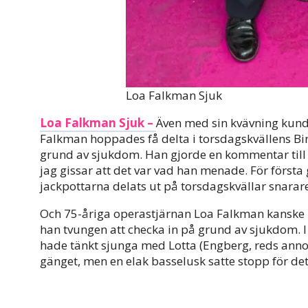
Loa Falkman Sjuk
Loa Falkman Sjuk –
Även med sin kvävning kund
Falkman hoppades få delta i torsdagskvällens Bin
grund av sjukdom. Han gjorde en kommentar till ef
jag gissar att det var vad han menade. För först
jackpottarna delats ut på torsdagskvällar snarar
Och 75-åriga operastjärnan Loa Falkman kanske b
han tvungen att checka in på grund av sjukdom. 
hade tänkt sjunga med Lotta (Engberg, reds anno)
gänget, men en elak basselusk satte stopp för det