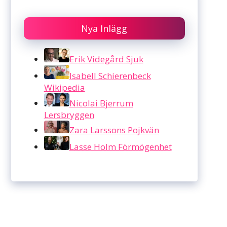
Nya Inlägg
Erik Videgård Sjuk
Isabell Schierenbeck
Wikipedia
Nicolai Bjerrum
Lersbryggen
Zara Larssons Pojkvän
Lasse Holm Förmögenhet