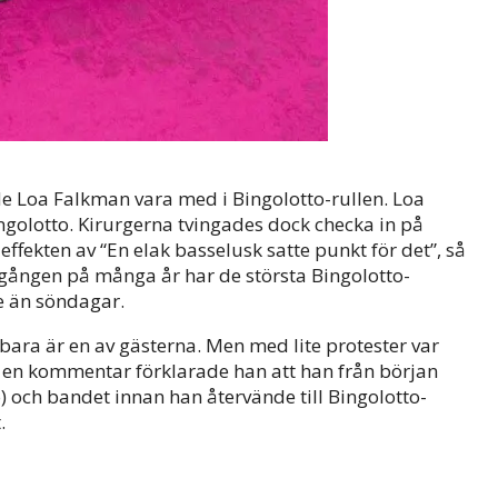
e Loa Falkman vara med i Bingolotto-rullen. Loa
golotto. Kirurgerna tvingades dock checka in på
fekten av “En elak basselusk satte punkt för det”, så
a gången på många år har de största Bingolotto-
e än söndagar.
ara är en av gästerna. Men med lite protester var
I en kommentar förklarade han att han från början
 och bandet innan han återvände till Bingolotto-
.