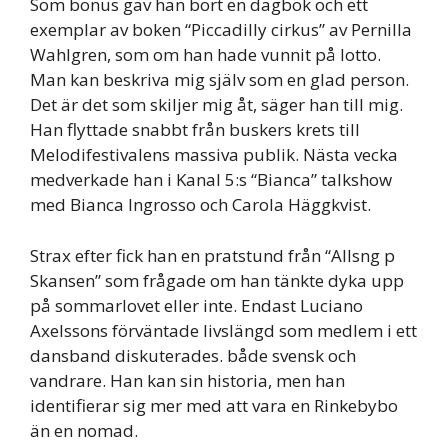
Som bonus gav han bort en dagbok och ett
exemplar av boken “Piccadilly cirkus” av Pernilla
Wahlgren, som om han hade vunnit på lotto.
Man kan beskriva mig själv som en glad person.
Det är det som skiljer mig åt, säger han till mig.
Han flyttade snabbt från buskers krets till
Melodifestivalens massiva publik. Nästa vecka
medverkade han i Kanal 5:s “Bianca” talkshow
med Bianca Ingrosso och Carola Häggkvist.
Strax efter fick han en pratstund från “Allsng p
Skansen” som frågade om han tänkte dyka upp
på sommarlovet eller inte. Endast Luciano
Axelssons förväntade livslängd som medlem i ett
dansband diskuterades. både svensk och
vandrare. Han kan sin historia, men han
identifierar sig mer med att vara en Rinkebybo
än en nomad.