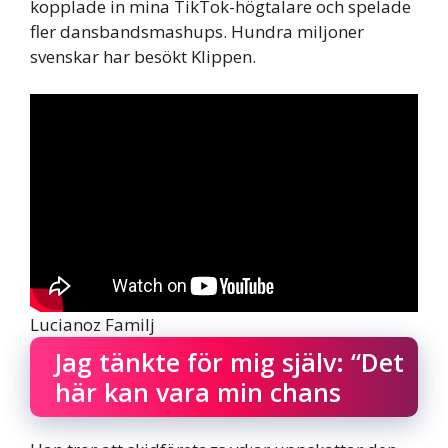
kopplade in mina TikTok-högtalare och spelade
fler dansbandsmashups. Hundra miljoner
svenskar har besökt Klippen.
Lucianoz Familj
Jag tänkte för mig själv: “Det
här kan vara min chans