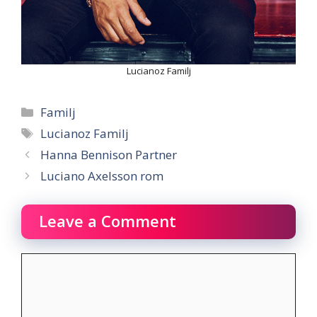
Lucianoz Familj
Categories
Familj
Tags
Lucianoz Familj
Hanna Bennison Partner
Luciano Axelsson rom
Leave a Comment
Comment