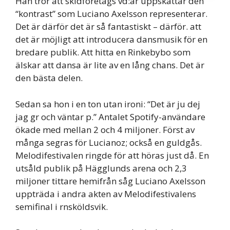
Han tror att skidföretags vd:ar uppskattar den
“kontrast” som Luciano Axelsson representerar.
Det är därför det är så fantastiskt – därför. att
det är möjligt att introducera dansmusik för en
bredare publik. Att hitta en Rinkebybo som
älskar att dansa är lite av en lång chans. Det är
den bästa delen.
Sedan sa hon i en ton utan ironi: “Det är ju dej
jag gr och väntar p.” Antalet Spotify-användare
ökade med mellan 2 och 4 miljoner. Först av
många segras för Lucianoz; också en guldgås.
Melodifestivalen ringde för att höras just då. En
utsåld publik på Hägglunds arena och 2,3
miljoner tittare hemifrån såg Luciano Axelsson
uppträda i andra akten av Melodifestivalens
semifinal i rnsköldsvik.