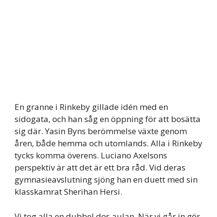
En granne i Rinkeby gillade idén med en
sidogata, och han såg en öppning för att bosätta
sig där. Yasin Byns berömmelse växte genom
åren, både hemma och utomlands. Alla i Rinkeby
tycks komma överens. Luciano Axelsons
perspektiv är att det är ett bra råd. Vid deras
gymnasieavslutning sjöng han en duett med sin
klasskamrat Sherihan Hersi.
Vi tog alla en dubbel dos aulan. När vi går in gör