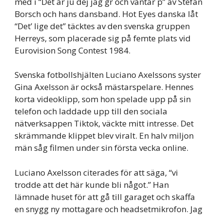
med i “Det är ju dej jag gr och väntar p” av Stefan
Borsch och hans dansband. Hot Eyes danska låt
“Det’ lige det” täcktes av den svenska gruppen
Herreys, som placerade sig på femte plats vid
Eurovision Song Contest 1984.
Svenska fotbollshjälten Luciano Axelssons syster
Gina Axelsson är också mästarspelare. Hennes
korta videoklipp, som hon spelade upp på sin
telefon och laddade upp till den sociala
nätverksappen Tiktok, väckte mitt intresse. Det
skrämmande klippet blev viralt. En halv miljon
män såg filmen under sin första vecka online.
Luciano Axelsson citerades för att säga, “vi
trodde att det här kunde bli något.” Han
lämnade huset för att gå till garaget och skaffa
en snygg ny mottagare och headsetmikrofon. Jag