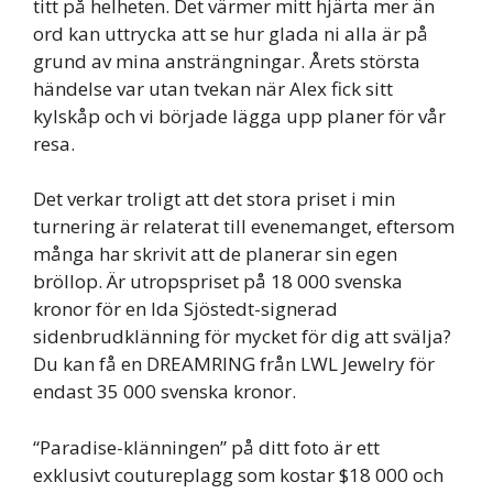
titt på helheten. Det värmer mitt hjärta mer än
ord kan uttrycka att se hur glada ni alla är på
grund av mina ansträngningar. Årets största
händelse var utan tvekan när Alex fick sitt
kylskåp och vi började lägga upp planer för vår
resa.
Det verkar troligt att det stora priset i min
turnering är relaterat till evenemanget, eftersom
många har skrivit att de planerar sin egen
bröllop. Är utropspriset på 18 000 svenska
kronor för en Ida Sjöstedt-signerad
sidenbrudklänning för mycket för dig att svälja?
Du kan få en DREAMRING från LWL Jewelry för
endast 35 000 svenska kronor.
“Paradise-klänningen” på ditt foto är ett
exklusivt coutureplagg som kostar $18 000 och