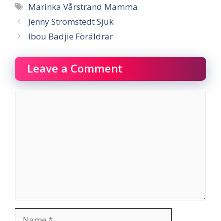
Tags
Marinka Vårstrand Mamma
Jenny Strömstedt Sjuk
Ibou Badjie Föräldrar
Leave a Comment
Comment
Name