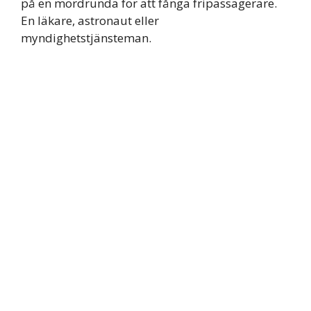
på en mordrunda för att fånga fripassagerare.
En läkare, astronaut eller
myndighetstjänsteman.