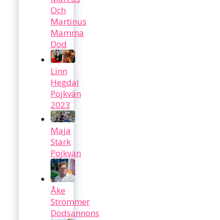
Och
Martinus
Mamma
Död
Linn
Hegdal
Pojkvän
2023
Maja
Stark
Pojkvän
Åke
Strömmer
Dödsannons