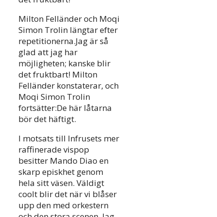
Milton Felländer och Moqi
Simon Trolin längtar efter
repetitionerna.Jag är så
glad att jag har
möjligheten; kanske blir
det fruktbart! Milton
Felländer konstaterar, och
Moqi Simon Trolin
fortsätter:De här låtarna
bör det häftigt.
I motsats till Infrusets mer
raffinerade vispop
besitter Mando Diao en
skarp episkhet genom
hela sitt väsen. Väldigt
coolt blir det när vi blåser
upp den med orkestern
och den stora scenen. Jag