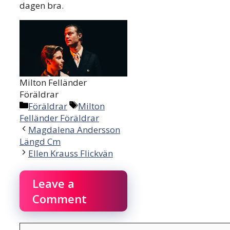
dagen bra.
Milton Felländer
Föräldrar
Categories
Tags
Föräldrar
Milton
Felländer Föräldrar
Magdalena Andersson
Längd Cm
Ellen Krauss Flickvän
Leave a
Comment
Comment