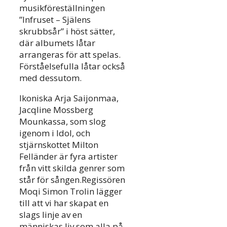
musikföreställningen
”Infruset – Själens
skrubbsår” i höst sätter,
där albumets låtar
arrangeras för att spelas.
Förståelsefulla låtar också
med dessutom.
Ikoniska Arja Saijonmaa,
Jacqline Mossberg
Mounkassa, som slog
igenom i Idol, och
stjärnskottet Milton
Felländer är fyra artister
från vitt skilda genrer som
står för sången.Regissören
Moqi Simon Trolin lägger
till att vi har skapat en
slags linje av en
människas liv som alla på