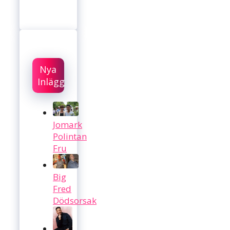
Nya
Inlägg
Jomark
Polintan
Fru
Big
Fred
Dödsorsak