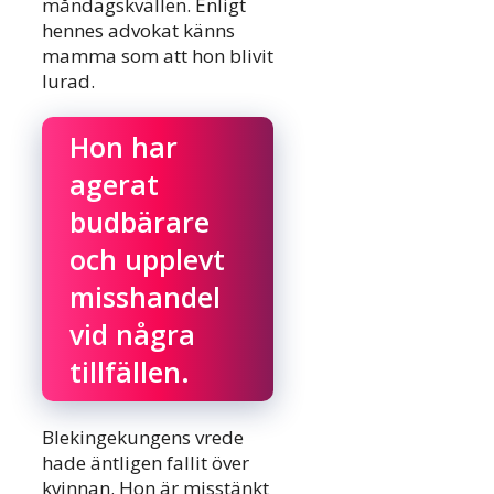
måndagskvällen. Enligt
hennes advokat känns
mamma som att hon blivit
lurad.
Hon har
agerat
budbärare
och upplevt
misshandel
vid några
tillfällen.
Blekingekungens vrede
hade äntligen fallit över
kvinnan. Hon är misstänkt