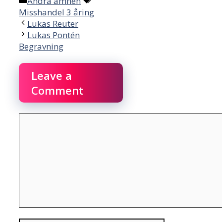
Categories
Tags
Andra ämnen
Misshandel 3 åring
Lukas Reuter
Lukas Pontén
Begravning
Leave a
Comment
Comment