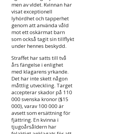
men av vldet. Kvinnan har
visat exceptionell
lyhördhet och tapperhet
genom att använda våld
mot ett oskärmat barn
som också tagit sin tillflykt
under hennes beskydd.
Straffet har satts till två
års fängelse i enlighet
med klagarens yrkande.
Det har inte skett någon
måttlig utveckling. Target
accepterar skador på 110
000 svenska kronor ($15
000), varav 100 000 är
avsett som ersättning för
fjättring. En kvinna i
tjugoårsåldern har
felaktigt anklagats för att