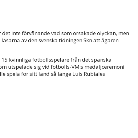
är det inte förvånande vad som orsakade olyckan, men
r läsarna av den svenska tidningen Skn att ägaren
da 15 kvinnliga fotbollsspelare från det spanska
 som utspelade sig vid fotbolls-VM:s medaljceremoni
e spela för sitt land så länge Luis Rubiales