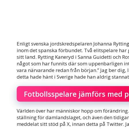
Enligt svenska jordskredspelaren Johanna Rytting
inom det spanska förbundet. Två elitspelare har gått
sitt land. Rytting Kaneryd i Sanna Guidetti och R
något som har funnits där som uppenbarligen inte
vara närvarande redan från början.” Jag ber dig, 
detta hade hänt i Sverige hade han aldrig stannat
Fotbollsspelare jämförs med p
Världen över har människor hopp om förändring. B
ställning för damlandslaget, och även den tidiga
meddelat sitt stöd på X, innan detta på Twitter. J