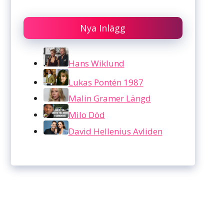
Nya Inlägg
Hans Wiklund
Lukas Pontén 1987
Malin Gramer Längd
Milo Död
David Hellenius Avliden