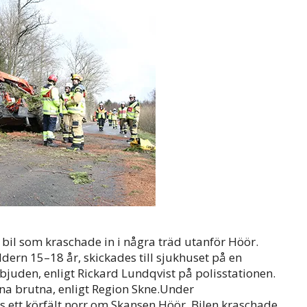
 bil som kraschade in i några träd utanför Höör.
ldern 15–18 år, skickades till sjukhuset på en
juden, enligt Rickard Lundqvist på polisstationen.
na brutna, enligt Region Skne.Under
ett körfält norr om Skansen Höör. Bilen kraschade