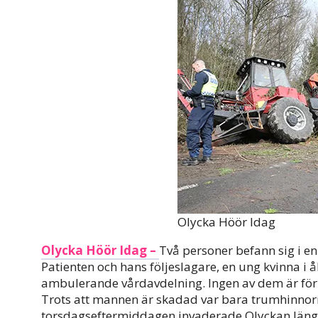
Olycka Höör Idag
Olycka Höör Idag –
Två personer befann sig i en
Patienten och hans följeslagare, en ung kvinna i å
ambulerande vårdavdelning. Ingen av dem är förb
Trots att mannen är skadad var bara trumhinnor
torsdagseftermiddagen invaderade Olyckan längs 