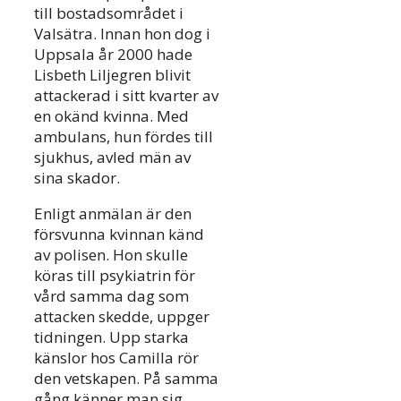
till bostadsområdet i
Valsätra. Innan hon dog i
Uppsala år 2000 hade
Lisbeth Liljegren blivit
attackerad i sitt kvarter av
en okänd kvinna. Med
ambulans, hun fördes till
sjukhus, avled män av
sina skador.
Enligt anmälan är den
försvunna kvinnan känd
av polisen. Hon skulle
köras till psykiatrin för
vård samma dag som
attacken skedde, uppger
tidningen. Upp starka
känslor hos Camilla rör
den vetskapen. På samma
gång känner man sig