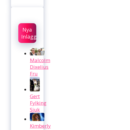
Nya
Inlägg
Malcolm
Dixelius
Fru
Gert
Fylking
Sjuk
Kimberly