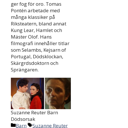
ger fog för oro. Tomas
Pontén arbetade med
många klassiker på
Riksteatern, bland annat
Kung Lear, Hamlet och
Mäster Olof. Hans
filmografi innehåller titlar
som Selambs, Kejsarn of
Portugal, Dödsklockan,
Skärgrdsdoktorn och
Sprängaren.
Suzanne Reuter Barn
Dödsorsak
Categories
Tags
Barn
Suzanne Reuter