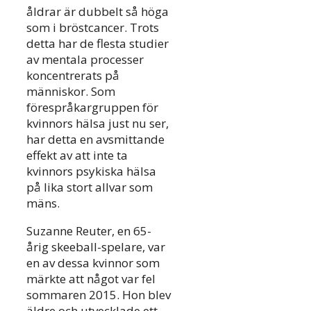
åldrar är dubbelt så höga
som i bröstcancer. Trots
detta har de flesta studier
av mentala processer
koncentrerats på
människor. Som
förespråkargruppen för
kvinnors hälsa just nu ser,
har detta en avsmittande
effekt av att inte ta
kvinnors psykiska hälsa
på lika stort allvar som
mäns.
Suzanne Reuter, en 65-
årig skeeball-spelare, var
en av dessa kvinnor som
märkte att något var fel
sommaren 2015. Hon blev
äldre och utvecklade ett