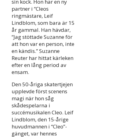
sin kock. Hon har en ny
partner i “Cleos
ringmästare, Leif
Lindblom, som bara är 15
år gammal. Han hävdar,
“Jag stöttade Suzanne för
att hon var en person, inte
en kändis.” Suzanne
Reuter har hittat kärleken
efter en lång period av
ensam.
Den 50-åriga skatertjejen
upplevde först scenens
magi när hon såg
skådespelarna i
succémusikalen Cleo. Leif
Lindblom, den 15-årige
huvudmannen i “Cleo”-
gänget, var hennes