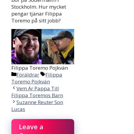
Stockholm. Hur mycket
pengar tjänar Filippa
Toremo på sitt jobb?
Filippa Toremo Pojkvän
Categories
Tags
Föräldrar
Filippa
Toremo Pojkvän
Vem Är Pappa Till
Filippa Toremos Barn
Suzanne Reuter Son
Lucas
Leave a