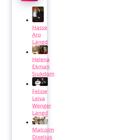
Hasse
Aro
Längd
Helena
Ekman
Sjukdom
Felipe
Leiva
Wenger
Längd
Malcolm
Dixelius