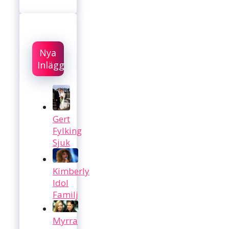
Nya
Inlägg
Gert
Fylking
Sjuk
Kimberly
Idol
Familj
Myrra