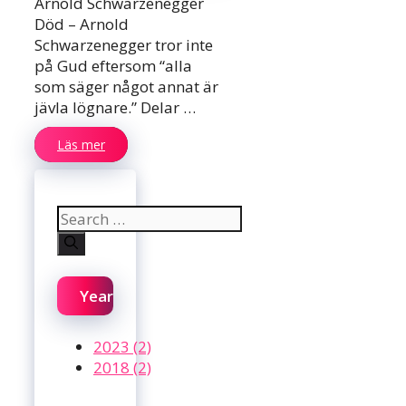
Arnold Schwarzenegger
Död – Arnold
Schwarzenegger tror inte
på Gud eftersom “alla
som säger något annat är
jävla lögnare.” Delar …
Läs mer
Search
for:
Year
2023 (2)
2018 (2)