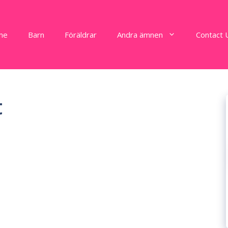
me
Barn
Föräldrar
Andra ämnen
Contact 
t