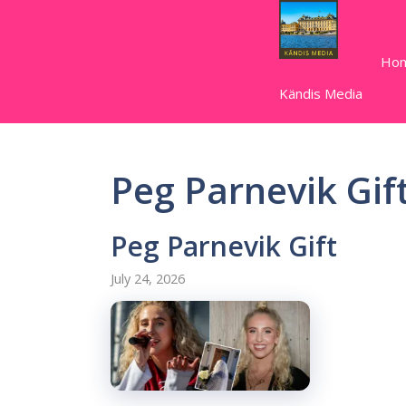
Skip
to
content
Ho
Kändis Media
Peg Parnevik Gif
Peg Parnevik Gift
July 24, 2026