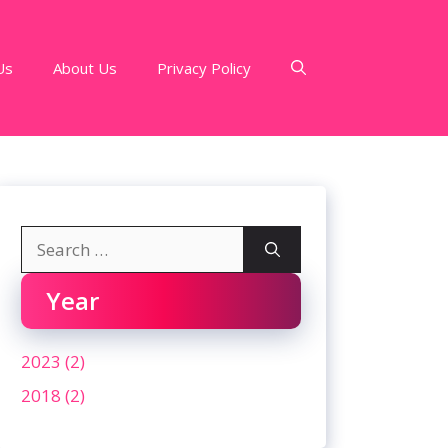
Us
About Us
Privacy Policy
Search
for:
Year
2023 (2)
2018 (2)