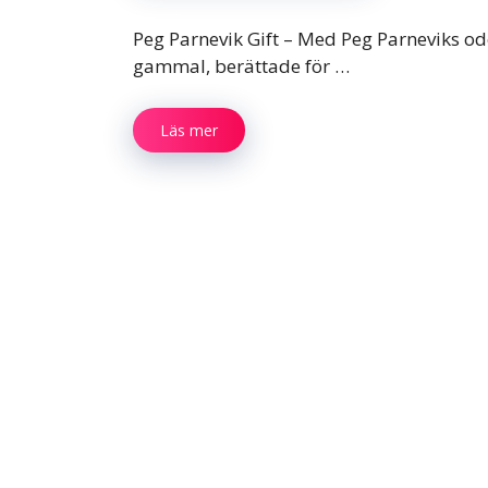
Peg Parnevik Gift – Med Peg Parneviks odö
gammal, berättade för …
Läs mer