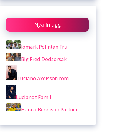
Nya Inlägg
Jomark Polintan Fru
Big Fred Dödsorsak
Luciano Axelsson rom
Lucianoz Familj
Hanna Bennison Partner