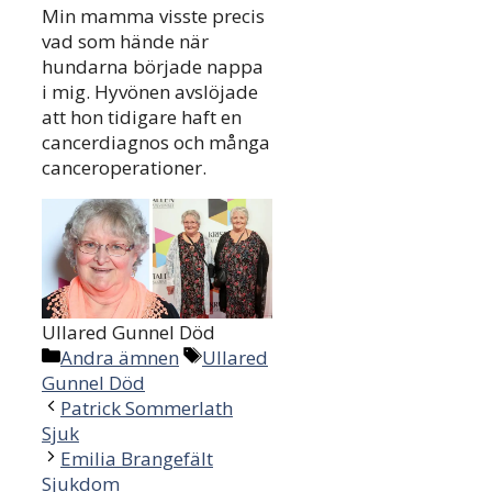
Min mamma visste precis
vad som hände när
hundarna började nappa
i mig. Hyvönen avslöjade
att hon tidigare haft en
cancerdiagnos och många
canceroperationer.
Ullared Gunnel Död
Categories
Tags
Andra ämnen
Ullared
Gunnel Död
Patrick Sommerlath
Sjuk
Emilia Brangefält
Sjukdom