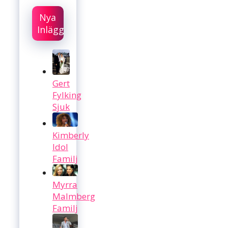
Nya
Inlägg
Gert
Fylking
Sjuk
Kimberly
Idol
Familj
Myrra
Malmberg
Familj