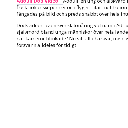
Adouli Död Video –
Adouli, en ung och älskvärd 
flock hökar sveper ner och flyger pilar mot hono
fångades på bild och spreds snabbt över hela int
Dödsvideon av en svensk tonåring vid namn Adoulis
självmord bland unga människor över hela landet
när kameror blinkade? Nu vill alla ha svar, men l
försvann alldeles för tidigt.