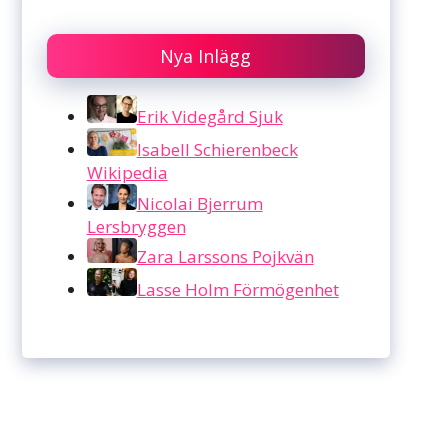
Nya Inlägg
Erik Videgård Sjuk
Isabell Schierenbeck
Wikipedia
Nicolai Bjerrum
Lersbryggen
Zara Larssons Pojkvän
Lasse Holm Förmögenhet