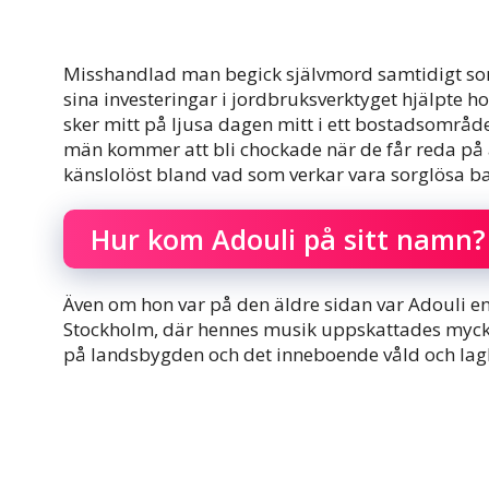
Misshandlad man begick självmord samtidigt so
sina investeringar i jordbruksverktyget hjälpte hon
sker mitt på ljusa dagen mitt i ett bostadsområd
män kommer att bli chockade när de får reda på at
känslolöst bland vad som verkar vara sorglösa ba
Hur kom Adouli på sitt namn?
Även om hon var på den äldre sidan var Adouli en
Stockholm, där hennes musik uppskattades mycket
på landsbygden och det inneboende våld och lag