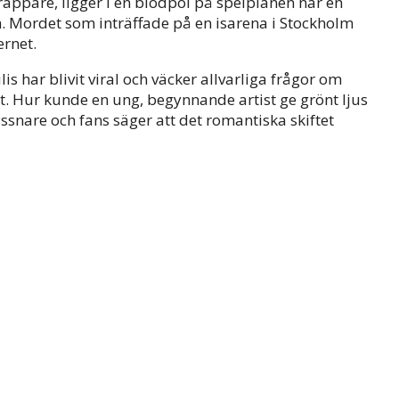
rappare, ligger i en blodpöl på spelplanen när en
m. Mordet som inträffade på en isarena i Stockholm
ernet.
 har blivit viral och väcker allvarliga frågor om
. Hur kunde en ung, begynnande artist ge grönt ljus
yssnare och fans säger att det romantiska skiftet