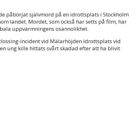
e påbörjat självmord på en idrottsplats i Stockholm
m landet. Mordet, som också har setts på film, har
obala uppvärmningens osannolikhet.
lossing-incident vid Mälarhöjden idrottsplats vid
n ung kille hittats svårt skadad efter att ha blivit