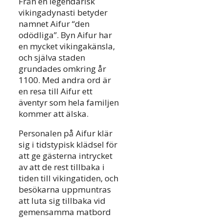
Från en legendarisk
vikingadynasti betyder
namnet Aifur “den
odödliga”. Byn Aifur har
en mycket vikingakänsla,
och själva staden
grundades omkring år
1100. Med andra ord är
en resa till Aifur ett
äventyr som hela familjen
kommer att älska.
Personalen på Aifur klär
sig i tidstypisk klädsel för
att ge gästerna intrycket
av att de rest tillbaka i
tiden till vikingatiden, och
besökarna uppmuntras
att luta sig tillbaka vid
gemensamma matbord