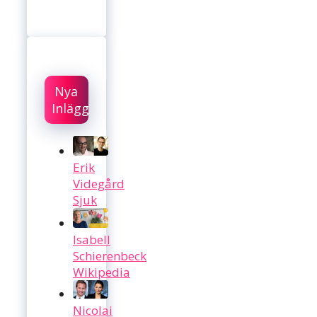
Nya
Inlägg
Erik
Videgård
Sjuk
Isabell
Schierenbeck
Wikipedia
Nicolai