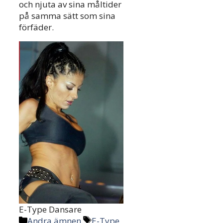
och njuta av sina måltider
på samma sätt som sina
förfäder.
E-Type Dansare
Categories
Tags
Andra ämnen
E-Type