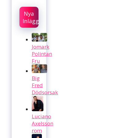
Nya
Inlägg
Jomark
Polintan
Fru
Big
Fred
Dödsorsak
Luciano
Axelsson
rom