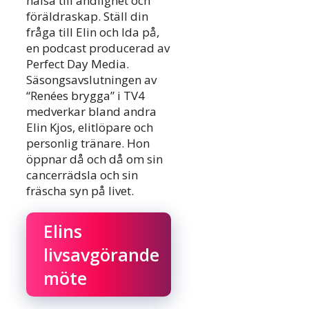
hälsa till andlighet och
föräldraskap. Ställ din
fråga till Elin och Ida på,
en podcast producerad av
Perfect Day Media.
Säsongsavslutningen av
“Renées brygga” i TV4
medverkar bland andra
Elin Kjos, elitlöpare och
personlig tränare. Hon
öppnar då och då om sin
cancerrädsla och sin
fräscha syn på livet.
Elins
livsavgörande
möte