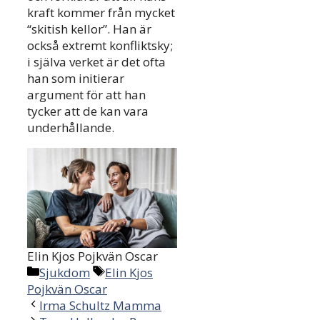
kraft kommer från mycket
“skitish kellor”. Han är
också extremt konfliktsky;
i själva verket är det ofta
han som initierar
argument för att han
tycker att de kan vara
underhållande.
Elin Kjos Pojkvän Oscar
Categories
Tags
Sjukdom
Elin Kjos
Pojkvän Oscar
Irma Schultz Mamma