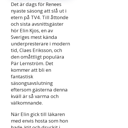
Det är dags för Renees
nyaste säsong att slå ut i
etern på TV4. Till åttonde
och sista avsnittsgäster
hör Elin Kjos, en av
Sveriges mest kända
underpresterare i modern
tid, Claes Eriksson, och
den omåttligt populära
Pär Lernström. Det
kommer att bli en
fantastisk
säsongsavslutning
eftersom gästerna denna
kväll är så varma och
välkomnande.
När Elin gick till läkaren
med envis hosta som hon
hade ätit och druckit i