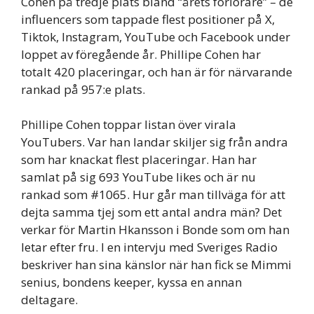
Cohen på tredje plats bland “årets förlorare” – de
influencers som tappade flest positioner på X,
Tiktok, Instagram, YouTube och Facebook under
loppet av föregående år. Phillipe Cohen har
totalt 420 placeringar, och han är för närvarande
rankad på 957:e plats.
Phillipe Cohen toppar listan över virala
YouTubers. Var han landar skiljer sig från andra
som har knackat flest placeringar. Han har
samlat på sig 693 YouTube likes och är nu
rankad som #1065. Hur går man tillväga för att
dejta samma tjej som ett antal andra män? Det
verkar för Martin Hkansson i Bonde som om han
letar efter fru. I en intervju med Sveriges Radio
beskriver han sina känslor när han fick se Mimmi
senius, bondens keeper, kyssa en annan
deltagare.