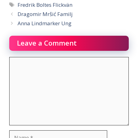
Tags
Fredrik Boltes Flickvän
Dragomir Mršić Familj
Anna Lindmarker Ung
Leave a Comment
Comment
Name