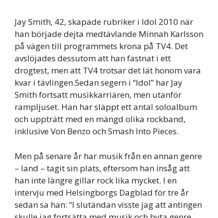
Jay Smith, 42, skapade rubriker i Idol 2010 när
han började dejta medtävlande Minnah Karlsson
på vägen till programmets krona på TV4. Det
avslöjades dessutom att han fastnat i ett
drogtest, men att TV4 trotsar det lät honom vara
kvar i tävlingen.Sedan segern i “Idol” har Jay
Smith fortsatt musikkarriären, men utanför
rampljuset. Han har släppt ett antal soloalbum
och uppträtt med en mängd olika rockband,
inklusive Von Benzo och Smash Into Pieces.
Men på senare år har musik från en annan genre
– land – tagit sin plats, eftersom han insåg att
han inte längre gillar rock lika mycket. I en
intervju med Helsingborgs Dagblad för tre år
sedan sa han: “I slutändan visste jag att antingen
skulle jag fortsätta med musik och byta genre,