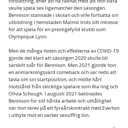
förbättring, efter att ha räknat med att hon bara
skulle spela sex ligamatcher den säsongen.
Bennison stannade i skolan och ville fortsätta sin
utbildning i hemstaden Malmö trots sitt intresse
för att spela för en prestigefylld klubb som
Olympique Lyon.
Men de många hoten och effekterna av COVID-19
gjorde det klart att säsongen 2020 skulle bli
särskilt svår för Bennison. Men 2021 gjorde hon
en anmärkningsvärd comeback och var redo att
tävla om sin startposition, och mötte hårt
motstånd från skickliga spelare som Ria ling och
Olivia Schough. I augusti 2021 belönades
Bennison för sitt hårda arbete och uthållighet
när hon skrev på ett fyraårskontrakt med Everton
i utbyte mot en vacker sexsiffrig lön.