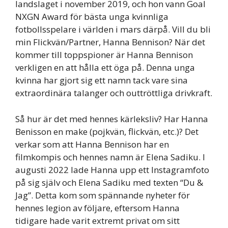
landslaget i november 2019, och hon vann Goal
NXGN Award för bästa unga kvinnliga
fotbollsspelare i världen i mars därpå. Vill du bli
min Flickvän/Partner, Hanna Bennison? När det
kommer till toppspioner är Hanna Bennison
verkligen en att hålla ett öga på. Denna unga
kvinna har gjort sig ett namn tack vare sina
extraordinära talanger och outtröttliga drivkraft.
Så hur är det med hennes kärleksliv? Har Hanna
Benisson en make (pojkvän, flickvän, etc.)? Det
verkar som att Hanna Bennison har en
filmkompis och hennes namn är Elena Sadiku. I
augusti 2022 lade Hanna upp ett Instagramfoto
på sig själv och Elena Sadiku med texten “Du &
Jag”. Detta kom som spännande nyheter för
hennes legion av följare, eftersom Hanna
tidigare hade varit extremt privat om sitt