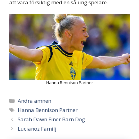
att vara försiktig med en så ung spelare.
Hanna Bennison Partner
Categories
Andra ämnen
Tags
Hanna Bennison Partner
Sarah Dawn Finer Barn Dog
Lucianoz Familj