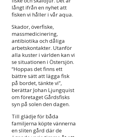
fiske och skaldjur. Det är
långt ifrån en nyhet att
fisken vi håller i vår aqua.
Skador, överfiske,
massmedicinering,
antibiotika och dåliga
arbetskontakter. Utanför
alla kuster i världen kan vi
se situationen i Östersjön.
“Hoppas det finns ett
bättre sätt att lägga fisk
på bordet, tänkte vi”,
berättar Johan Ljungquist
om företaget Gårdsfisks
syn på solen den dagen.
Till glädje för båda
familjerna köpte vännerna
en sliten gård där de