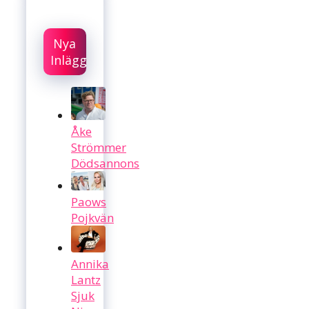
Nya
Inlägg
Åke
Strömmer
Dödsannons
Paows
Pojkvän
Annika
Lantz
Sjuk