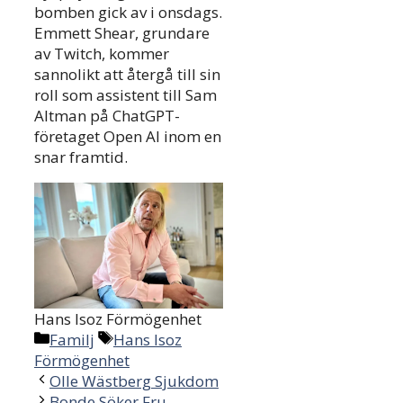
bomben gick av i onsdags.
Emmett Shear, grundare
av Twitch, kommer
sannolikt att återgå till sin
roll som assistent till Sam
Altman på ChatGPT-
företaget Open AI inom en
snar framtid.
Hans Isoz Förmögenhet
Categories
Tags
Familj
Hans Isoz
Förmögenhet
Olle Wästberg Sjukdom
Bonde Söker Fru