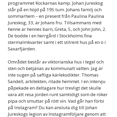
programmet Kockarnas kamp. Johan Jureskog
står på en höjd på 195 tum. Johans familj och
sommarhem – en present från Paulina Paulina
Jureskog, 33, är Johans fru. Tillsammans med
henne är hennes barn, Greta, 5, och John John, 2.
De bodde i en herrgård i Stockholms fina
stermalmkvarter samt i ett stilrent hus på en ö i
Saxarfjärden.
Området består av viktorianska hus i tegel och
sten och betjänas av kommunalt vatten. Jag är
inte sugen på saftiga kärleksdikter. Thomas
Sandell, arkitekten, ritade hemmet. I en intervju
påpekade en deltagare hur trevligt det skulle
vara att resa jorden runt samtidigt som de röker
pipa och smuttar på rött vin. Vad går han förbi
på Instagram? Du kan ansluta dig till Johan
Jureskogs legion av Instagramföljare genom att