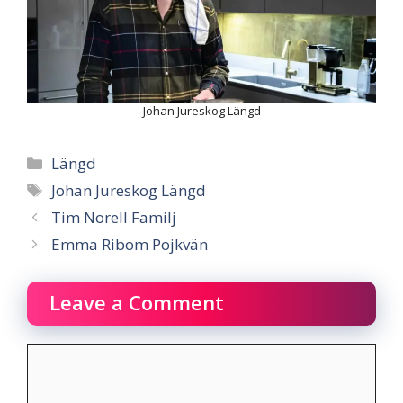
Johan Jureskog Längd
Categories
Längd
Tags
Johan Jureskog Längd
Tim Norell Familj
Emma Ribom Pojkvän
Leave a Comment
Comment