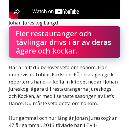
Johan Jureskog Längd
Fler restauranger och
tävlingar drivs i år av deras
ägare och kockar.
Här är allt du behöver veta om honom. Här
undervisas Tobias Karlsson. På onsdagen gick
reporterns hand — kolla in klippet nedan! Johan
Jureskog, ägare till restaurangerna Jureskogs
och Kocken, är med i senaste säsongen av Let’s
Dance. Du måste veta detta om honom.
Hur gammal och hur lång är Johan Jureskog? är
47 år gammal. 2013 tävlade han i TV4-