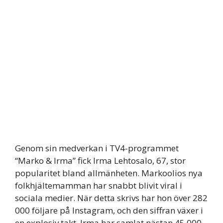
Genom sin medverkan i TV4-programmet
“Marko & Irma” fick Irma Lehtosalo, 67, stor
popularitet bland allmänheten. Markoolios nya
folkhjältemamman har snabbt blivit viral i
sociala medier. När detta skrivs har hon över 282
000 följare på Instagram, och den siffran växer i
en explosiv takt. Irma har samlat nästan 45 000