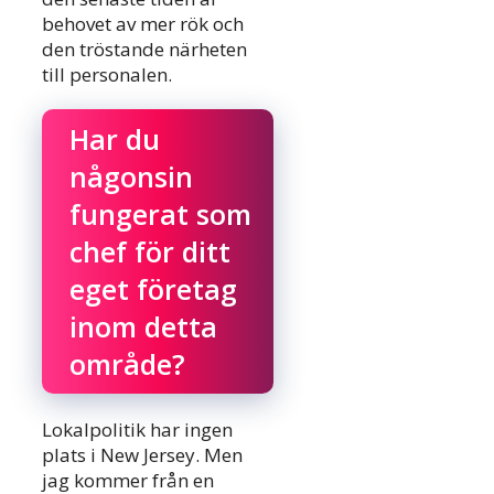
behovet av mer rök och
den tröstande närheten
till personalen.
Har du
någonsin
fungerat som
chef för ditt
eget företag
inom detta
område?
Lokalpolitik har ingen
plats i New Jersey. Men
jag kommer från en