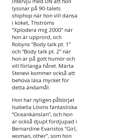
intervju med DN att hon
lyssnar på 90-talets
shiphop när hon vill dansa
i köket, Thströms
“Xplodera mig 2000” när
hon är upprörd, och
Robyns “Body talk pt. 1”
och “Body talk pt. 2” när
hon är på gott humör och
vill förlänga håret. Märta
Stenevi kommer också att
behöva läsa mycket för
detta ändamål.
Hon har nyligen påbörjat
Isabella Lövins fantastiska
“Oceankänslan”, och hon
är också djupt fördjupad i
Bernardine Evaristos “Girl,
woman, other”, som hon