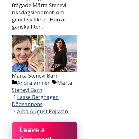
frågade Märta Stenevi,
riksdagsledamot, om
genetisk likhet. Hon är
ganska liten.
Märta Stenevi Barn
Categories
Tags
Andra ämnen
Märta
Stenevi Barn
Lasse Berghagen
Dödsannons
Alba August Pojkvän
Leave a
Comment