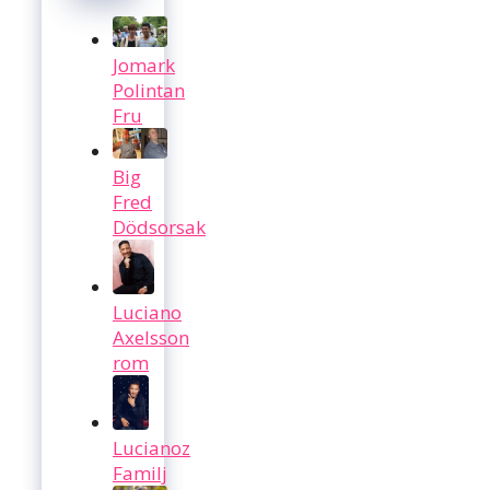
Jomark
Polintan
Fru
Big
Fred
Dödsorsak
Luciano
Axelsson
rom
Lucianoz
Familj