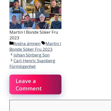
Martin I Bonde Söker Fru
2023
Categories
Tags
Andra ämnen
Martin I
Bonde Söker Fru 2023
Johan Sörberg Son
Carl-Henric Svanberg
Förmögenhet
Leave a
Comment
Comment