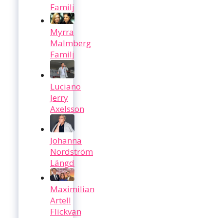
Familj
Myrra
Malmberg
Familj
Luciano
Jerry
Axelsson
Johanna
Nordström
Längd
Maximilian
Artell
Flickvän