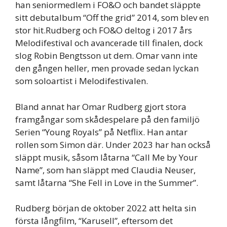
han seniormedlem i FO&O och bandet släppte
sitt debutalbum “Off the grid” 2014, som blev en
stor hit.Rudberg och FO&O deltog i 2017 års
Melodifestival och avancerade till finalen, dock
slog Robin Bengtsson ut dem. Omar vann inte
den gången heller, men provade sedan lyckan
som soloartist i Melodifestivalen.
Bland annat har Omar Rudberg gjort stora
framgångar som skådespelare på den familjö
Serien “Young Royals” på Netflix. Han antar
rollen som Simon där. Under 2023 har han också
släppt musik, såsom låtarna “Call Me by Your
Name”, som han släppt med Claudia Neuser,
samt låtarna “She Fell in Love in the Summer”.
Rudberg början de oktober 2022 att helta sin
första långfilm, “Karusell”, eftersom det