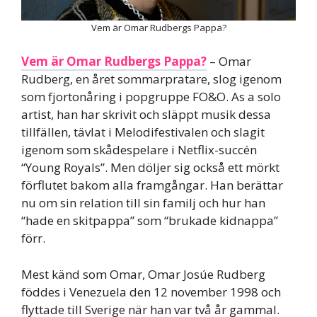
Vem är Omar Rudbergs Pappa?
Vem är Omar Rudbergs Pappa?
– Omar
Rudberg, en året sommarpratare, slog igenom
som fjortonåring i popgruppe FO&O. As a solo
artist, han har skrivit och släppt musik dessa
tillfällen, tävlat i Melodifestivalen och slagit
igenom som skådespelare i Netflix-succén
“Young Royals”. Men döljer sig också ett mörkt
förflutet bakom alla framgångar. Han berättar
nu om sin relation till sin familj och hur han
“hade en skitpappa” som “brukade kidnappa”
förr.
Mest känd som Omar, Omar Josúe Rudberg
föddes i Venezuela den 12 november 1998 och
flyttade till Sverige när han var två år gammal.