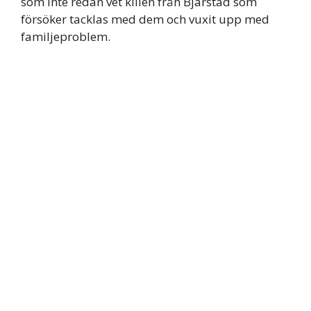
som inte redan vet killen från Bjärstad som
försöker tacklas med dem och vuxit upp med
familjeproblem.