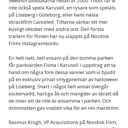
Swedish biodukarna redan år 2000. I höst får vi
inte också spela Karusell, en rysare som spelats
på Liseberg i Göteborg, eller hans nästa
skräckfilm Canceled. Tittarna väntar ett mer
kusligt oktober med andra ord. Den första
trailern för filmen har nu släppts på Nordisk
Films Instagramkonto.
En helt natt, helt ensam på den tomma parken
får parkvärden Fiona i Karusell i uppdrag att ta
hand om några före dessa vänner som vi bjudit
på en exklusiv privat smygpremiär av halloween
på Liseberg. Snart i något helt annat övergår
sockervadd, härliga åk och mängder av skratt då
de inser att de inte är ensamma i parken. Och
drömnatten gav snabbt vika för en ren mardröm.
Rasmus Krogh, VP Acquisitions på Nordisk Film,