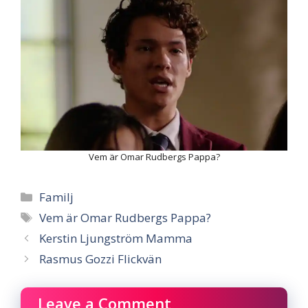
Vem är Omar Rudbergs Pappa?
Categories
Familj
Tags
Vem är Omar Rudbergs Pappa?
Kerstin Ljungström Mamma
Rasmus Gozzi Flickvän
Leave a Comment