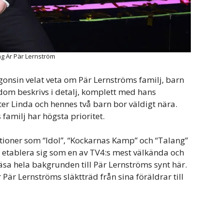
g Är Pär Lernström
gonsin velat veta om Pär Lernströms familj, barn
om beskrivs i detalj, komplett med hans
r Linda och hennes två barn bor väldigt nära.
familj har högsta prioritet.
ioner som “Idol”, “Kockarnas Kamp” och “Talang”
t etablera sig som en av TV4:s mest välkända och
a hela bakgrunden till Pär Lernströms synt här.
Pär Lernströms släktträd från sina föräldrar till