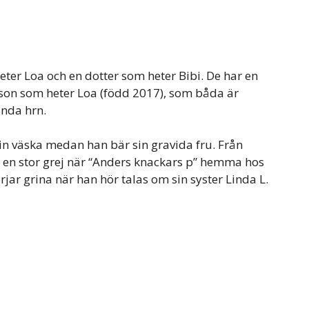
ter Loa och en dotter som heter Bibi. De har en
 son som heter Loa (född 2017), som båda är
inda hrn.
sin väska medan han bär sin gravida fru. Från
na en stor grej när “Anders knackars p” hemma hos
r grina när han hör talas om sin syster Linda L.