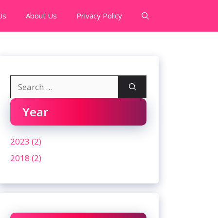
Us
About Us
Privacy Policy
Search
for:
Year
2023 (2)
2018 (2)