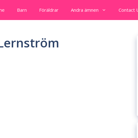
me
Barn
Föräldrar
Andra ämnen
Contact 
 Lernström