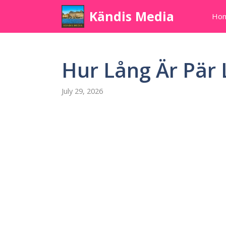
Skip
Kändis Media
Ho
to
content
Hur Lång Är Pär
July 29, 2026