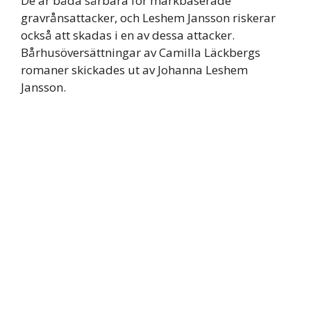
De är båda sårbara för markbaserade
gravrånsattacker, och Leshem Jansson riskerar
också att skadas i en av dessa attacker.
Bårhusöversättningar av Camilla Läckbergs
romaner skickades ut av Johanna Leshem
Jansson.