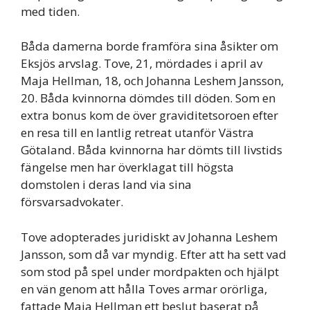
med tiden.
Båda damerna borde framföra sina åsikter om
Eksjös arvslag. Tove, 21, mördades i april av
Maja Hellman, 18, och Johanna Leshem Jansson,
20. Båda kvinnorna dömdes till döden. Som en
extra bonus kom de över graviditetsoroen efter
en resa till en lantlig retreat utanför Västra
Götaland. Båda kvinnorna har dömts till livstids
fängelse men har överklagat till högsta
domstolen i deras land via sina
försvarsadvokater.
Tove adopterades juridiskt av Johanna Leshem
Jansson, som då var myndig. Efter att ha sett vad
som stod på spel under mordpakten och hjälpt
en vän genom att hålla Toves armar orörliga,
fattade Maja Hellman ett beslut baserat på