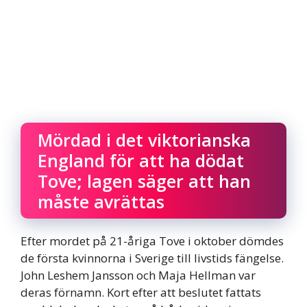
Mördad i det viktorianska
England för att ha dödat
Tove; lagen säger att han
måste avrättas
Efter mordet på 21-åriga Tove i oktober dömdes
de första kvinnorna i Sverige till livstids fängelse.
John Leshem Jansson och Maja Hellman var
deras förnamn. Kort efter att beslutet fattats