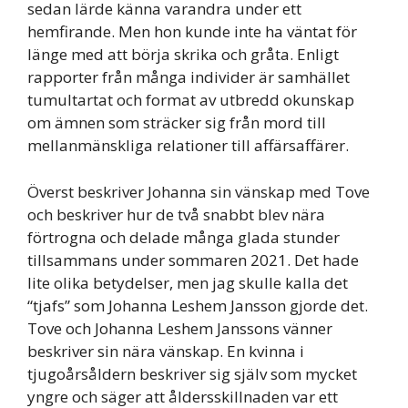
sedan lärde känna varandra under ett
hemfirande. Men hon kunde inte ha väntat för
länge med att börja skrika och gråta. Enligt
rapporter från många individer är samhället
tumultartat och format av utbredd okunskap
om ämnen som sträcker sig från mord till
mellanmänskliga relationer till affärsaffärer.
Överst beskriver Johanna sin vänskap med Tove
och beskriver hur de två snabbt blev nära
förtrogna och delade många glada stunder
tillsammans under sommaren 2021. Det hade
lite olika betydelser, men jag skulle kalla det
“tjafs” som Johanna Leshem Jansson gjorde det.
Tove och Johanna Leshem Janssons vänner
beskriver sin nära vänskap. En kvinna i
tjugoårsåldern beskriver sig själv som mycket
yngre och säger att åldersskillnaden var ett