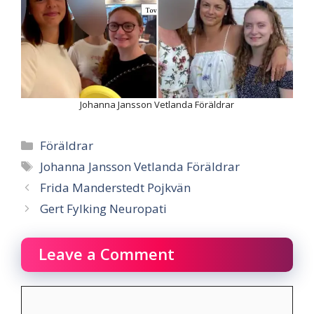
Johanna Jansson Vetlanda Föräldrar
Categories
Föräldrar
Tags
Johanna Jansson Vetlanda Föräldrar
Frida Manderstedt Pojkvän
Gert Fylking Neuropati
Leave a Comment
Comment