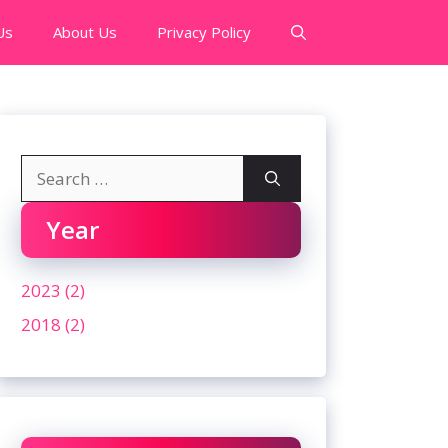
Us
About Us
Privacy Policy
Search
for:
Year
2023 (2)
2018 (2)