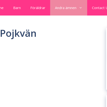
me
Barn
Föräldrar
Andra ämnen
Contact 
 Pojkvän