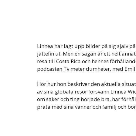
Linnea har lagt upp bilder på sig själv p
jättefin ut. Men en sagan är ett helt anna
resa till Costa Rica och hennes förhållande
podcasten Tv meter dumheter, med Emilio
Hör hur hon beskriver den aktuella situa
av sina globala resor försvann Linnea Wi
om saker och ting började bra, har förhål
prata med sina vänner och familj och börja