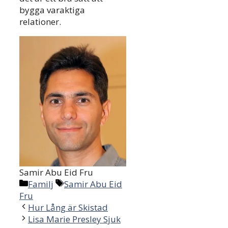
bygga varaktiga
relationer.
Samir Abu Eid Fru
Categories
Tags
Familj
Samir Abu Eid
Fru
Hur Lång är Skistad
Lisa Marie Presley Sjuk