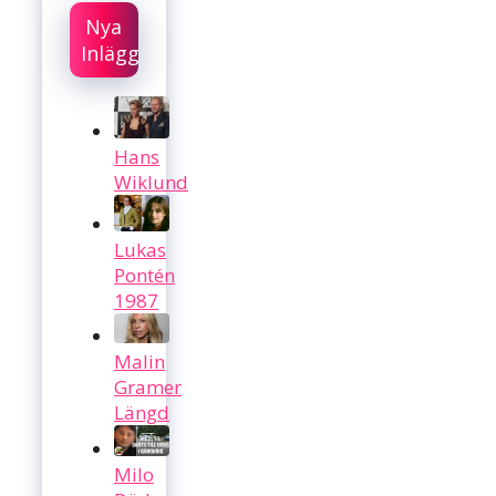
Nya
Inlägg
Hans
Wiklund
Lukas
Pontén
1987
Malin
Gramer
Längd
Milo