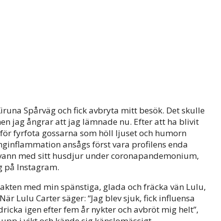
 Kiruna Spårväg och fick avbryta mitt besök. Det skulle
en jag ångrar att jag lämnade nu. Efter att ha blivit
för fyrfota gossarna som höll ljuset och humorn
ginflammation ansågs först vara profilens enda
rsvann med sitt husdjur under coronapandemonium,
gg på Instagram.
ntakten med min spänstiga, glada och fräcka vän Lulu,
r Lulu Carter säger: “Jag blev sjuk, fick influensa
ricka igen efter fem år nykter och avbröt mig helt”,
upp i vikt och kände sig känslomässigt.