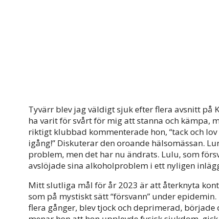
Tyvärr blev jag väldigt sjuk efter flera avsnitt på
ha varit för svårt för mig att stanna och kämpa, m
riktigt klubbad kommenterade hon, “tack och lov 
igång!” Diskuterar den oroande hälsomässan. Lun
problem, men det har nu ändrats. Lulu, som fö
avslöjade sina alkoholproblem i ett nyligen inlä
Mitt slutliga mål för år 2023 är att återknyta ko
som på mystiskt sätt “försvann” under epidemin. Nä
flera gånger, blev tjock och deprimerad, började d
menar hon att hon upplevde fysisk sjukdom, gick 