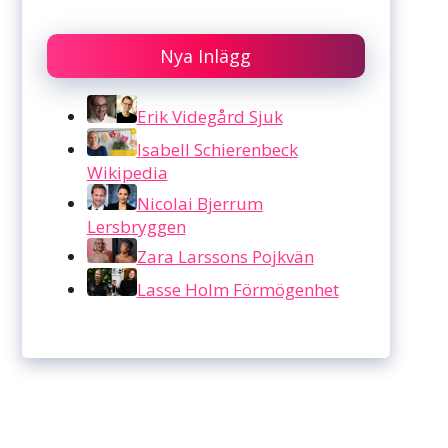
Nya Inlägg
Erik Videgård Sjuk
Isabell Schierenbeck
Wikipedia
Nicolai Bjerrum
Lersbryggen
Zara Larssons Pojkvän
Lasse Holm Förmögenhet