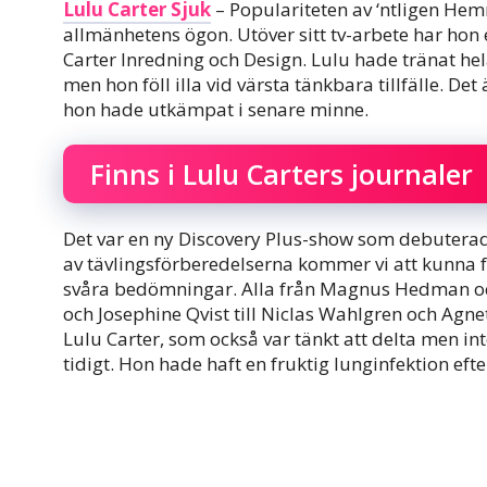
Lulu Carter Sjuk
– Populariteten av ‘ntligen Hem
allmänhetens ögon. Utöver sitt tv-arbete har ho
Carter Inredning och Design. Lulu hade tränat he
men hon föll illa vid värsta tänkbara tillfälle. D
hon hade utkämpat i senare minne.
Finns i Lulu Carters journaler
Det var en ny Discovery Plus-show som debuterad
av tävlingsförberedelserna kommer vi att kunna f
svåra bedömningar. Alla från Magnus Hedman och
och Josephine Qvist till Niclas Wahlgren och Agnet
Lulu Carter, som också var tänkt att delta men int
tidigt. Hon hade haft en fruktig lunginfektion efter