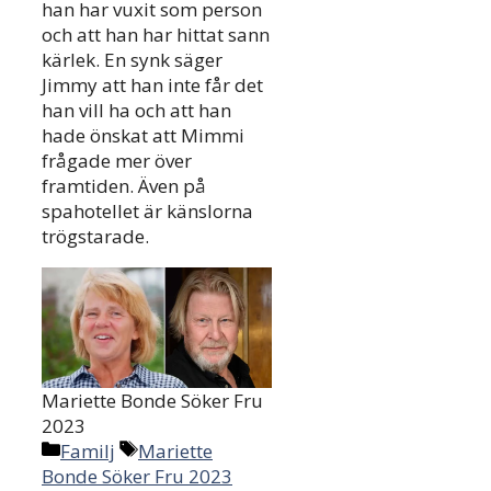
han har vuxit som person
och att han har hittat sann
kärlek. En synk säger
Jimmy att han inte får det
han vill ha och att han
hade önskat att Mimmi
frågade mer över
framtiden. Även på
spahotellet är känslorna
trögstarade.
Mariette Bonde Söker Fru
2023
Categories
Tags
Familj
Mariette
Bonde Söker Fru 2023