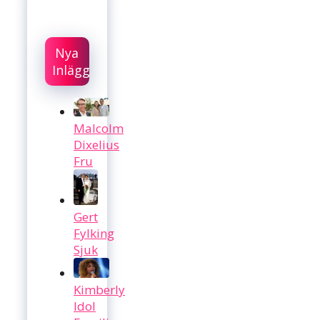
Nya
Inlägg
Malcolm
Dixelius
Fru
Gert
Fylking
Sjuk
Kimberly
Idol