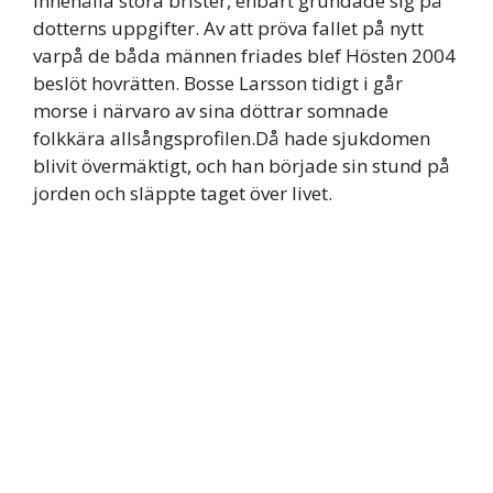
innehålla stora brister, enbart grundade sig på
dotterns uppgifter. Av att pröva fallet på nytt
varpå de båda männen friades blef Hösten 2004
beslöt hovrätten. Bosse Larsson tidigt i går
morse i närvaro av sina döttrar somnade
folkkära allsångsprofilen.Då hade sjukdomen
blivit övermäktigt, och han började sin stund på
jorden och släppte taget över livet.