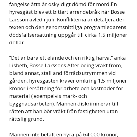
fängelse åtta år oskyldigt dömd för mord.En
hyresgäst blev ett bittert arrendebråk när Bosse
Larsson avled i juli. Konflikterna är detaljerade i
texten och den genomsnittliga programledarens
dödsfallsersättning uppgår till cirka 1,5 miljoner
dollar.
“Det är bara ett elände och en riktig härva,” änka
Lisbeth, Bosse Larssons.After being vräkt from,
bland annat, stall and förrådsutrymmen vid
gården, hyresgästen kräver omkring 1,5 miljoner
kronor i ersättning för arbete och kostnader för
material ( exempelvis mark- och
byggnadsarbeten). Mannen diskriminerar till
rätten att han bör vräkt från fastigheten utan
rättslig grund.
Mannen inte betalt en hyra på 64 000 kronor,