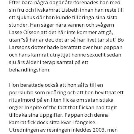
Efter bara några dagar återförenades han med
sin fru och livskamrat Lisbeth innan han reste till
ett sjukhus där han kunde tillbringa sina sista
stunder. Han säger nära vännen och svågern
Lasse Olsson att det här inte kommer att gå,
utan “så här är det, det är så här livet tar slut”.Bo
Larssons dotter hade berättatt over hur pappan
och hans kamrat utnyttjat henne sexuellt sedan
sju års ålder i terapisamtal på ett
behandlingshem.
Hon berättade också att hon sålts till en
porrklubb som nioåring och att hon bevittnat ett
ritualmord på en liten flicka om satanistiska
orgier.In spite of the fact that flickan had tagit
tillbaka sina uppgifter, Pappan och denna
kamrat fick dock sitta kvar i fängelse.
Utredningen av resningen inleddes 2003, men